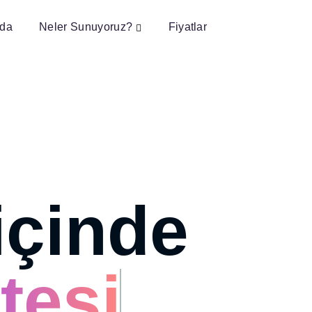
ıda
Neler Sunuyoruz?
Fiyatlar
içinde
tesi