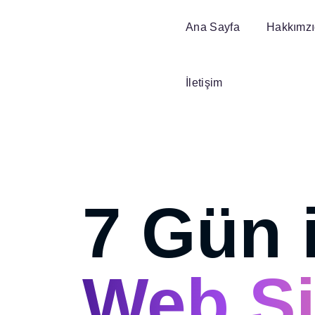
Ana Sayfa
Hakkımz
İletişim
7 Gün 
Web Si