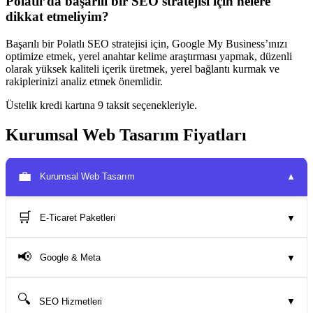
Polatlı’da başarılı bir SEO stratejisi için nelere
dikkat etmeliyim?
Başarılı bir Polatlı SEO stratejisi için, Google My Business’ınızı
optimize etmek, yerel anahtar kelime araştırması yapmak, düzenli
olarak yüksek kaliteli içerik üretmek, yerel bağlantı kurmak ve
rakiplerinizi analiz etmek önemlidir.
Üstelik kredi kartına 9 taksit seçenekleriyle.
Kurumsal Web Tasarım Fiyatları
💼
Kurumsal Web Tasarım
▼
🛒
E-Ticaret Paketleri
▼
📢
Google & Meta
▼
🔍
SEO Hizmetleri
▼