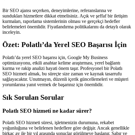
Bir SEO ajansı seçerken, deneyimlerine, referanslarına ve
sundukları hizmetlere dikkat etmelisiniz. Açık ve şeffaf bir iletişim
kurmaları, raporlama sistemlerinin olması ve gerçekçi hedefler
belirlemeleri önemlidir. Fiyatlandırma politikalarını da detaylı olarak
inceleyin.
Özet: Polatlı’da Yerel SEO Başarısı İçin
Polatlı’da yerel SEO başarısı için, Google My Business
optimizasyonu, etkili anahtar kelime araştırması, yerel bağlantı
kurma ve rakip analizi hayati önem taşır. Profesyonel bir Polatlı
SEO hizmeti almak, bu süreçte size zaman ve kaynak tasarrufu
sağlayacaktır. Unutmayın, düzenli içerik güncellemeleri ve müşteri
yorumlarına yanıt vermek de başarınız için önemlidir.
Sık Sorulan Sorular
Polatlı SEO hizmeti ne kadar sürer?
Polatlı SEO hizmeti süresi, işletmenizin durumuna, rekabet
yoğunluğuna ve belirlenen hedeflere göre değişir. Ancak genellikle
birkaç ay ile bir yıl arasında sonuçlar görülmeye başlanır. Sabır ve