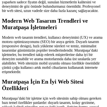
yaparken sadece fiyatın değil, sunulan hizmetlerin kalitesini ve
deneyimini de göz önünde bulundurmanız önemlidir. Profesyonel
bir web sitesi, uzun vadede size daha fazla kazanç sağlayacaktır.
Modern Web Tasarım Trendleri ve
Muratpaşa İşletmeleri
Modern web tasarım trendleri, kullanıcı deneyimini (UX) ve arama
motoru optimizasyonunu (SEO) bir araya getirir. Duyarlı tasarım
(responsive design), hızlı yükleme süreleri ve temiz, minimalist
tasarımlar günümüzün popüler trendlerindendir. Muratpaşa’daki
işletmeler, bu trendleri takip ederek müşterilerine daha iyi bir
deneyim sunabilir ve arama motorlarında daha üst sıralarda yer
alabilirler. Web sitenizin mobil uyumlu olması özellikle önemlidir
çünkü çoğu kullanıcı artık mobil cihazlarını kullanarak internete
erişmektedir.
Muratpaşa İçin En İyi Web Sitesi
Özellikleri
Muratpaşa’daki bir işletme için web sitesinin sahip olması gereken
bazı temel özellikler şunlardır: duyarlı tasarım, kolay gezinme,
yüksek kaliteli görseller, net ve özlü içerik, iletişim formu, sosyal