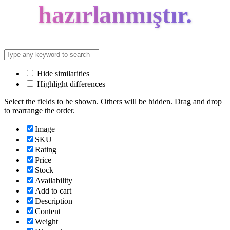
hazırlanmıştır.
Hide similarities
Highlight differences
Select the fields to be shown. Others will be hidden. Drag and drop
to rearrange the order.
Image
SKU
Rating
Price
Stock
Availability
Add to cart
Description
Content
Weight