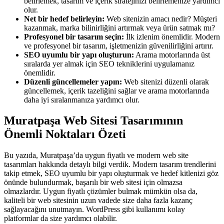
belirlemek, tasarım ve içerik stratejinizi belirlemenize yardımcı
olur.
Net bir hedef belirleyin:
Web sitenizin amacı nedir? Müşteri
kazanmak, marka bilinirliğini artırmak veya ürün satmak mı?
Profesyonel bir tasarım seçin:
İlk izlenim önemlidir. Modern
ve profesyonel bir tasarım, işletmenizin güvenilirliğini artırır.
SEO uyumlu bir yapı oluşturun:
Arama motorlarında üst
sıralarda yer almak için SEO tekniklerini uygulamanız
önemlidir.
Düzenli güncellemeler yapın:
Web sitenizi düzenli olarak
güncellemek, içerik tazeliğini sağlar ve arama motorlarında
daha iyi sıralanmanıza yardımcı olur.
Muratpaşa Web Sitesi Tasarımının
Önemli Noktaları Özeti
Bu yazıda, Muratpaşa’da uygun fiyatlı ve modern web site
tasarımları hakkında detaylı bilgi verdik. Modern tasarım trendlerini
takip etmek, SEO uyumlu bir yapı oluşturmak ve hedef kitlenizi göz
önünde bulundurmak, başarılı bir web sitesi için olmazsa
olmazlardır. Uygun fiyatlı çözümler bulmak mümkün olsa da,
kaliteli bir web sitesinin uzun vadede size daha fazla kazanç
sağlayacağını unutmayın. WordPress gibi kullanımı kolay
platformlar da size yardımcı olabilir.