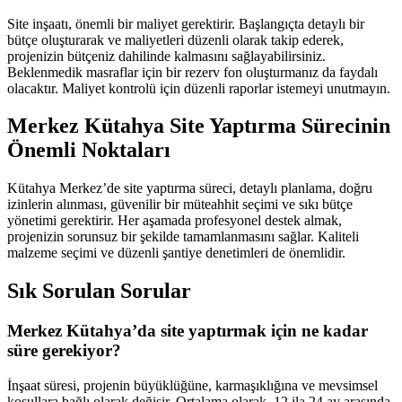
Site inşaatı, önemli bir maliyet gerektirir. Başlangıçta detaylı bir
bütçe oluşturarak ve maliyetleri düzenli olarak takip ederek,
projenizin bütçeniz dahilinde kalmasını sağlayabilirsiniz.
Beklenmedik masraflar için bir rezerv fon oluşturmanız da faydalı
olacaktır. Maliyet kontrolü için düzenli raporlar istemeyi unutmayın.
Merkez Kütahya Site Yaptırma Sürecinin
Önemli Noktaları
Kütahya Merkez’de site yaptırma süreci, detaylı planlama, doğru
izinlerin alınması, güvenilir bir müteahhit seçimi ve sıkı bütçe
yönetimi gerektirir. Her aşamada profesyonel destek almak,
projenizin sorunsuz bir şekilde tamamlanmasını sağlar. Kaliteli
malzeme seçimi ve düzenli şantiye denetimleri de önemlidir.
Sık Sorulan Sorular
Merkez Kütahya’da site yaptırmak için ne kadar
süre gerekiyor?
İnşaat süresi, projenin büyüklüğüne, karmaşıklığına ve mevsimsel
koşullara bağlı olarak değişir. Ortalama olarak, 12 ila 24 ay arasında