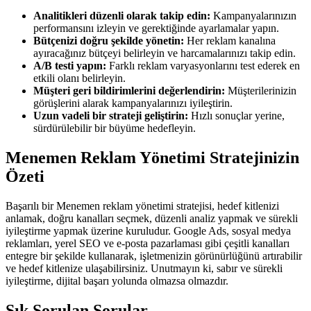
Analitikleri düzenli olarak takip edin:
Kampanyalarınızın
performansını izleyin ve gerektiğinde ayarlamalar yapın.
Bütçenizi doğru şekilde yönetin:
Her reklam kanalına
ayıracağınız bütçeyi belirleyin ve harcamalarınızı takip edin.
A/B testi yapın:
Farklı reklam varyasyonlarını test ederek en
etkili olanı belirleyin.
Müşteri geri bildirimlerini değerlendirin:
Müşterilerinizin
görüşlerini alarak kampanyalarınızı iyileştirin.
Uzun vadeli bir strateji geliştirin:
Hızlı sonuçlar yerine,
sürdürülebilir bir büyüme hedefleyin.
Menemen Reklam Yönetimi Stratejinizin
Özeti
Başarılı bir Menemen reklam yönetimi stratejisi, hedef kitlenizi
anlamak, doğru kanalları seçmek, düzenli analiz yapmak ve sürekli
iyileştirme yapmak üzerine kuruludur. Google Ads, sosyal medya
reklamları, yerel SEO ve e-posta pazarlaması gibi çeşitli kanalları
entegre bir şekilde kullanarak, işletmenizin görünürlüğünü artırabilir
ve hedef kitlenize ulaşabilirsiniz. Unutmayın ki, sabır ve sürekli
iyileştirme, dijital başarı yolunda olmazsa olmazdır.
Sık Sorulan Sorular