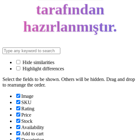
tarafından
hazırlanmıştır.
Hide similarities
Highlight differences
Select the fields to be shown. Others will be hidden. Drag and drop
to rearrange the order.
Image
SKU
Rating
Price
Stock
Availability
Add to cart
Description