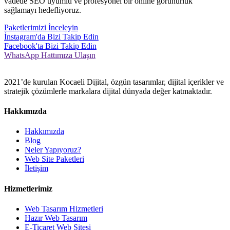
vadede SEO uyumlu ve profesyonel bir online görünürlük
sağlamayı hedefliyoruz.
Paketlerimizi İnceleyin
İnstagram'da Bizi Takip Edin
Facebook'ta Bizi Takip Edin
WhatsApp Hattımıza Ulaşın
2021’de kurulan Kocaeli Dijital, özgün tasarımlar, dijital içerikler ve
stratejik çözümlerle markalara dijital dünyada değer katmaktadır.
Hakkımızda
Hakkımızda
Blog
Neler Yapıyoruz?
Web Site Paketleri
İletişim
Hizmetlerimiz
Web Tasarım Hizmetleri
Hazır Web Tasarım
E-Ticaret Web Sitesi