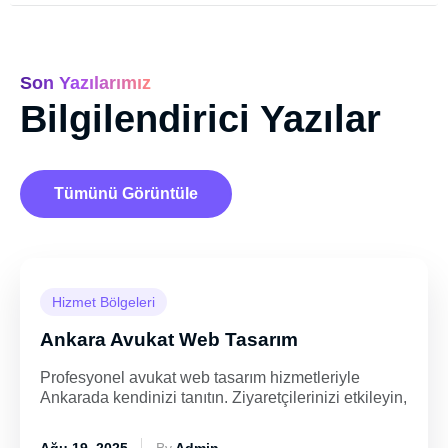
Son Yazılarımız
Bilgilendirici Yazılar
Tümünü Görüntüle
Hizmet Bölgeleri
Ankara Avukat Web Tasarım
Profesyonel avukat web tasarım hizmetleriyle
Ankarada kendinizi tanıtın. Ziyaretçilerinizi etkileyin,