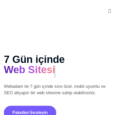
7 Gün içinde
Web Sitesi
Webadam ile 7 gün içinde size özel, mobil uyumlu ve
SEO altyapılı
bir web sitesine sahip olabilirsiniz.
Paketleri İnceleyin