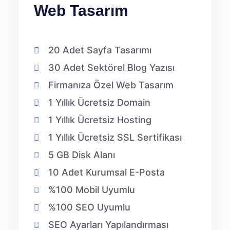
Web Tasarım
20 Adet Sayfa Tasarımı
30 Adet Sektörel Blog Yazısı
Firmanıza Özel Web Tasarım
1 Yıllık Ücretsiz Domain
1 Yıllık Ücretsiz Hosting
1 Yıllık Ücretsiz SSL Sertifikası
5 GB Disk Alanı
10 Adet Kurumsal E-Posta
%100 Mobil Uyumlu
%100 SEO Uyumlu
SEO Ayarları Yapılandırması