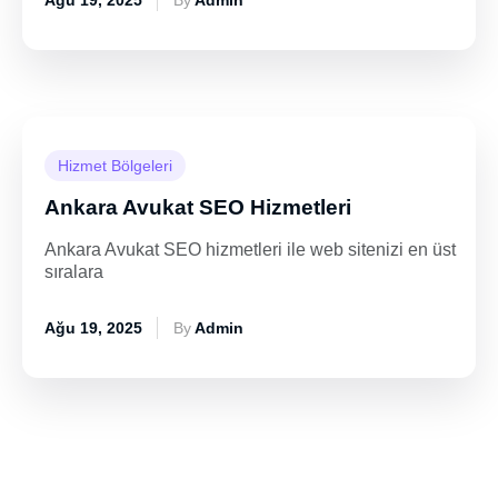
Ağu 19, 2025
By
Admin
Hizmet Bölgeleri
Ankara Avukat SEO Hizmetleri
Ankara Avukat SEO hizmetleri ile web sitenizi en üst
sıralara
Ağu 19, 2025
By
Admin