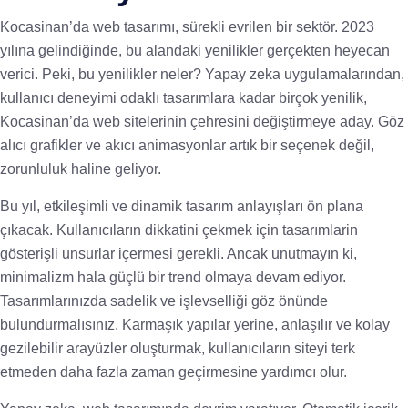
Kocasinan’da web tasarımı, sürekli evrilen bir sektör. 2023
yılına gelindiğinde, bu alandaki yenilikler gerçekten heyecan
verici. Peki, bu yenilikler neler? Yapay zeka uygulamalarından,
kullanıcı deneyimi odaklı tasarımlara kadar birçok yenilik,
Kocasinan’da web sitelerinin çehresini değiştirmeye aday. Göz
alıcı grafikler ve akıcı animasyonlar artık bir seçenek değil,
zorunluluk haline geliyor.
Bu yıl, etkileşimli ve dinamik tasarım anlayışları ön plana
çıkacak. Kullanıcıların dikkatini çekmek için tasarımlarin
gösterişli unsurlar içermesi gerekli. Ancak unutmayın ki,
minimalizm hala güçlü bir trend olmaya devam ediyor.
Tasarımlarınızda sadelik ve işlevselliği göz önünde
bulundurmalısınız. Karmaşık yapılar yerine, anlaşılır ve kolay
gezilebilir arayüzler oluşturmak, kullanıcıların siteyi terk
etmeden daha fazla zaman geçirmesine yardımcı olur.