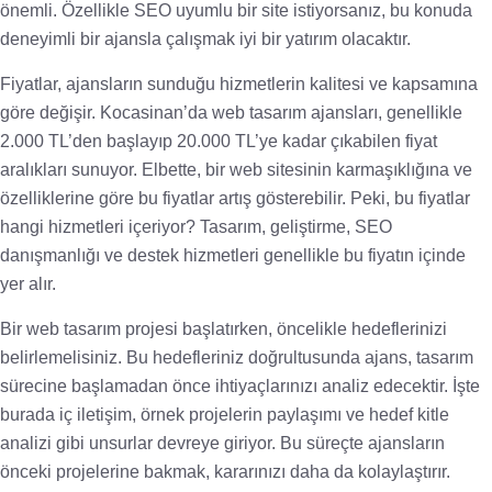
önemli. Özellikle SEO uyumlu bir site istiyorsanız, bu konuda
deneyimli bir ajansla çalışmak iyi bir yatırım olacaktır.
Fiyatlar, ajansların sunduğu hizmetlerin kalitesi ve kapsamına
göre değişir. Kocasinan’da web tasarım ajansları, genellikle
2.000 TL’den başlayıp 20.000 TL’ye kadar çıkabilen fiyat
aralıkları sunuyor. Elbette, bir web sitesinin karmaşıklığına ve
özelliklerine göre bu fiyatlar artış gösterebilir. Peki, bu fiyatlar
hangi hizmetleri içeriyor? Tasarım, geliştirme, SEO
danışmanlığı ve destek hizmetleri genellikle bu fiyatın içinde
yer alır.
Bir web tasarım projesi başlatırken, öncelikle hedeflerinizi
belirlemelisiniz. Bu hedefleriniz doğrultusunda ajans, tasarım
sürecine başlamadan önce ihtiyaçlarınızı analiz edecektir. İşte
burada iç iletişim, örnek projelerin paylaşımı ve hedef kitle
analizi gibi unsurlar devreye giriyor. Bu süreçte ajansların
önceki projelerine bakmak, kararınızı daha da kolaylaştırır.