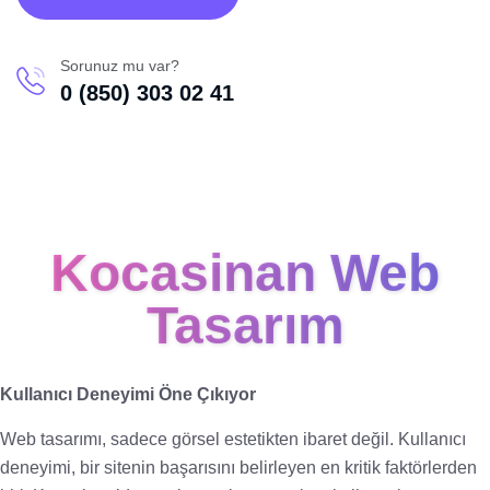
Sorunuz mu var?
0 (850) 303 02 41
Kocasinan Web
Tasarım
Kullanıcı Deneyimi Öne Çıkıyor
Web tasarımı, sadece görsel estetikten ibaret değil. Kullanıcı
deneyimi, bir sitenin başarısını belirleyen en kritik faktörlerden