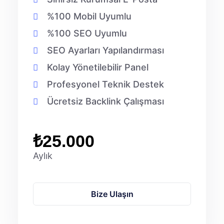
%100 Mobil Uyumlu
%100 SEO Uyumlu
SEO Ayarları Yapılandırması
Kolay Yönetilebilir Panel
Profesyonel Teknik Destek
Ücretsiz Backlink Çalışması
₺25.000
Aylık
Bize Ulaşın