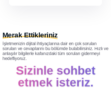
Merak Ettikleriniz
İşletmenizin dijital ihtiyaçlarına dair en çok sorulan
soruları ve cevaplarını bu bölümde bulabilirsiniz. Hızlı ve
anlaşılır bilgilerle kafanızdaki tüm soruları gidermeyi
hedefliyoruz.
Sizinle sohbet
etmek isteriz.