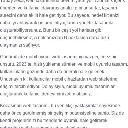
Yapay zeka, web tasarımında devrim yaratıyor. Otomatik içerik
önerileri ve kullanıcı davranış analizi gibi unsurlar, tasarım
sürecini daha akıllı hale getiriyor. Bu sayede, hedef kitlenizi
daha iyi anlayarak onların ihtiyaçlarına yönelik tasarımlar
oluşturabiliyorsunuz. Bunu bir çeşit yol haritası gibi
düşünebilirsiniz; A noktanızdan B noktasına daha hızlı
ulaşmanızı sağlıyor.
Günümüzde mobil uyum, web tasarımının vazgeçilmez bir
unsuru. 2023’te, hızlı yükleme süreleri ve mobil uyumlu tasarım,
kullanıcıların gözünde daha da önemli hale gelecek.
Unutmayın ki, kullanıcılar mobil cihazlardan web sitelerine
erişimi tercih ediyor. Dolayısıyla, mobil uyumlu tasarımlar
oluşturarak kullanıcı deneyimini artırmalısınız.
Kocasinan web tasarımı, bu yenilikçi yaklaşımlar sayesinde
daha önce görülmemiş bir gelişim potansiyeline sahip. Siz de
kendi projelerinizi bu trendlerle uyumlu hale getirerek
geleceğin web tasarımına adım atabilirsiniz.