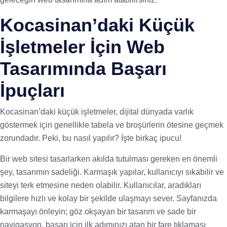
Kocasinan’daki Küçük
İşletmeler İçin Web
Tasarımında Başarı
İpuçları
Kocasinan’daki küçük işletmeler, dijital dünyada varlık
göstermek için genellikle tabela ve broşürlerin ötesine geçmek
zorundadır. Peki, bu nasıl yapılır? İşte birkaç ipucu!
Bir web sitesi tasarlarken akılda tutulması gereken en önemli
şey, tasarımın sadeliği. Karmaşık yapılar, kullanıcıyı sıkabilir ve
siteyi terk etmesine neden olabilir. Kullanıcılar, aradıkları
bilgilere hızlı ve kolay bir şekilde ulaşmayı sever. Sayfanızda
karmaşayı önleyin; göz okşayan bir tasarım ve sade bir
navigasyon, başarı için ilk adımınızı atan bir fare tıklaması