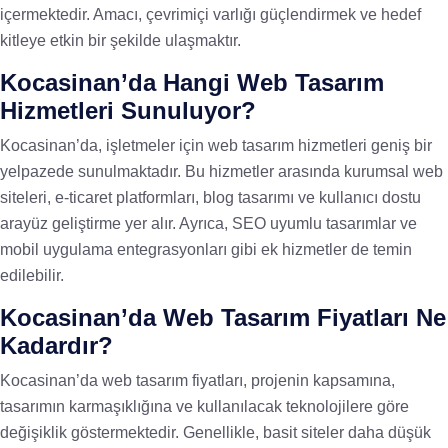
içermektedir. Amacı, çevrimiçi varlığı güçlendirmek ve hedef
kitleye etkin bir şekilde ulaşmaktır.
Kocasinan’da Hangi Web Tasarım
Hizmetleri Sunuluyor?
Kocasinan’da, işletmeler için web tasarım hizmetleri geniş bir
yelpazede sunulmaktadır. Bu hizmetler arasında kurumsal web
siteleri, e-ticaret platformları, blog tasarımı ve kullanıcı dostu
arayüz geliştirme yer alır. Ayrıca, SEO uyumlu tasarımlar ve
mobil uygulama entegrasyonları gibi ek hizmetler de temin
edilebilir.
Kocasinan’da Web Tasarım Fiyatları Ne
Kadardır?
Kocasinan’da web tasarım fiyatları, projenin kapsamına,
tasarımın karmaşıklığına ve kullanılacak teknolojilere göre
değişiklik göstermektedir. Genellikle, basit siteler daha düşük