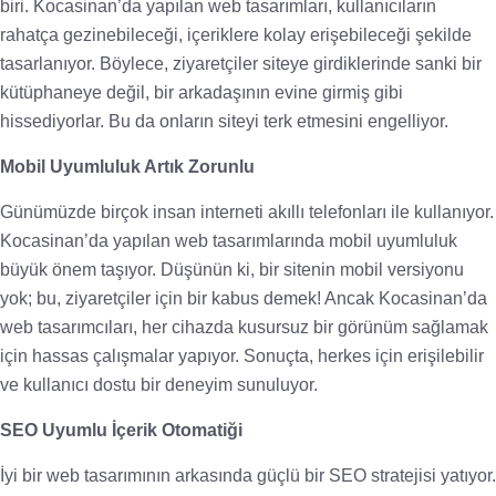
biri. Kocasinan’da yapılan web tasarımları, kullanıcıların
rahatça gezinebileceği, içeriklere kolay erişebileceği şekilde
tasarlanıyor. Böylece, ziyaretçiler siteye girdiklerinde sanki bir
kütüphaneye değil, bir arkadaşının evine girmiş gibi
hissediyorlar. Bu da onların siteyi terk etmesini engelliyor.
Mobil Uyumluluk Artık Zorunlu
Günümüzde birçok insan interneti akıllı telefonları ile kullanıyor.
Kocasinan’da yapılan web tasarımlarında mobil uyumluluk
büyük önem taşıyor. Düşünün ki, bir sitenin mobil versiyonu
yok; bu, ziyaretçiler için bir kabus demek! Ancak Kocasinan’da
web tasarımcıları, her cihazda kusursuz bir görünüm sağlamak
için hassas çalışmalar yapıyor. Sonuçta, herkes için erişilebilir
ve kullanıcı dostu bir deneyim sunuluyor.
SEO Uyumlu İçerik Otomatiği
İyi bir web tasarımının arkasında güçlü bir SEO stratejisi yatıyor.