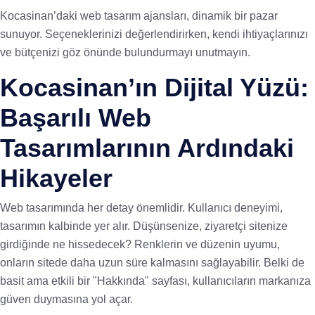
Kocasinan’daki web tasarım ajansları, dinamik bir pazar
sunuyor. Seçeneklerinizi değerlendirirken, kendi ihtiyaçlarınızı
ve bütçenizi göz önünde bulundurmayı unutmayın.
Kocasinan’ın Dijital Yüzü:
Başarılı Web
Tasarımlarının Ardındaki
Hikayeler
Web tasarımında her detay önemlidir. Kullanıcı deneyimi,
tasarımın kalbinde yer alır. Düşünsenize, ziyaretçi sitenize
girdiğinde ne hissedecek? Renklerin ve düzenin uyumu,
onların sitede daha uzun süre kalmasını sağlayabilir. Belki de
basit ama etkili bir "Hakkında" sayfası, kullanıcıların markanıza
güven duymasına yol açar.