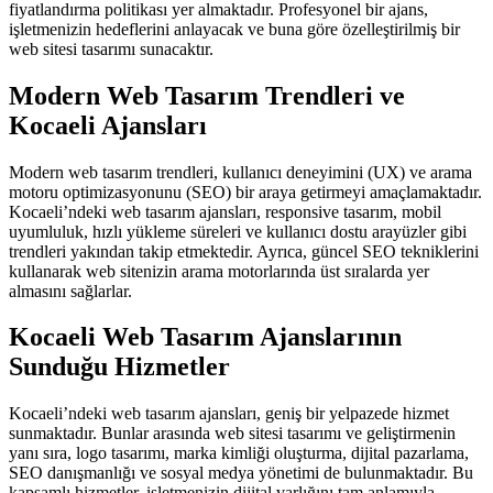
fiyatlandırma politikası yer almaktadır. Profesyonel bir ajans,
işletmenizin hedeflerini anlayacak ve buna göre özelleştirilmiş bir
web sitesi tasarımı sunacaktır.
Modern Web Tasarım Trendleri ve
Kocaeli Ajansları
Modern web tasarım trendleri, kullanıcı deneyimini (UX) ve arama
motoru optimizasyonunu (SEO) bir araya getirmeyi amaçlamaktadır.
Kocaeli’ndeki web tasarım ajansları, responsive tasarım, mobil
uyumluluk, hızlı yükleme süreleri ve kullanıcı dostu arayüzler gibi
trendleri yakından takip etmektedir. Ayrıca, güncel SEO tekniklerini
kullanarak web sitenizin arama motorlarında üst sıralarda yer
almasını sağlarlar.
Kocaeli Web Tasarım Ajanslarının
Sunduğu Hizmetler
Kocaeli’ndeki web tasarım ajansları, geniş bir yelpazede hizmet
sunmaktadır. Bunlar arasında web sitesi tasarımı ve geliştirmenin
yanı sıra, logo tasarımı, marka kimliği oluşturma, dijital pazarlama,
SEO danışmanlığı ve sosyal medya yönetimi de bulunmaktadır. Bu
kapsamlı hizmetler, işletmenizin dijital varlığını tam anlamıyla