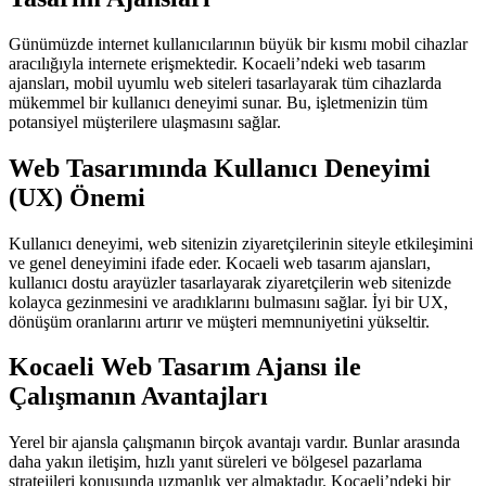
Günümüzde internet kullanıcılarının büyük bir kısmı mobil cihazlar
aracılığıyla internete erişmektedir. Kocaeli’ndeki web tasarım
ajansları, mobil uyumlu web siteleri tasarlayarak tüm cihazlarda
mükemmel bir kullanıcı deneyimi sunar. Bu, işletmenizin tüm
potansiyel müşterilere ulaşmasını sağlar.
Web Tasarımında Kullanıcı Deneyimi
(UX) Önemi
Kullanıcı deneyimi, web sitenizin ziyaretçilerinin siteyle etkileşimini
ve genel deneyimini ifade eder. Kocaeli web tasarım ajansları,
kullanıcı dostu arayüzler tasarlayarak ziyaretçilerin web sitenizde
kolayca gezinmesini ve aradıklarını bulmasını sağlar. İyi bir UX,
dönüşüm oranlarını artırır ve müşteri memnuniyetini yükseltir.
Kocaeli Web Tasarım Ajansı ile
Çalışmanın Avantajları
Yerel bir ajansla çalışmanın birçok avantajı vardır. Bunlar arasında
daha yakın iletişim, hızlı yanıt süreleri ve bölgesel pazarlama
stratejileri konusunda uzmanlık yer almaktadır. Kocaeli’ndeki bir