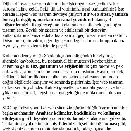
Dijital dünyada var olmak, artık her işletmenin vazgeçilmez bir
parçası haline geldi. Peki, dijital vitrinimizi nasıl parlatabiliriz? İşte
burada Kepez web tasarım devreye giriyor!
Bir web sitesi, yalnızca
bir sayfa değil; o, markanızın sanal yüzüdür.
Potansiyel
müşterilerinizin ilk göreceği noktada, onları etkilemek için doğru
tasarım şart. Zevkli bir tasarım ve etkileşimli bir deneyim,
kullanıcıların sitenizde daha fazla zaman geçirmesine neden olabilir.
Düşünün ki, bir vitrin, eğer ilgi çekici değilse kimse durup bakmaz.
Aynı şey, web siteniz için de geçerli.
Kullanıcı deneyimi (UX) oldukça önemli; çünkü bir ziyaretçi
sitenizde kaybolursa, bu potansiyel bir müşteriyi kaybettiğiniz
anlamına gelir.
Hız, görünüm ve erişilebilirlik
gibi faktörler, pek
çok web tasarım sürecinin temel taşlarını oluşturur. Haydi, bir kek
tarifine bakalım: İlk önce kaliteli malzemeler alırsınız, ardından
doğru ölçülerde karıştırır ve sonunda pişirirsiniz. İşte web tasarımı
da benzer bir yol izler. Kaliteli görseller, okunabilir yazılar ve hızlı
yüklenme süreleri, hepsi bir araya geldiğinde mükemmel bir sonuç
yaratır.
SEO optimizasyonu ise, web sitenizin görünürlüğünü artırmanın bir
başka anahtarıdır.
Anahtar kelimeler, backlinkler ve kullanıcı
etkileşimi
gibi bileşenler, arama motorlarında sıralamanızı yükseltir.
Tıpkı bir sosyal etkinlikte misafirlerinizin içsel bir bağ kurması gibi,
web siteniz de arama motorlarıyla uyum içinde çalışmalıdır.