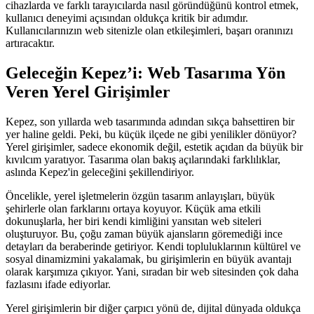
cihazlarda ve farklı tarayıcılarda nasıl göründüğünü kontrol etmek,
kullanıcı deneyimi açısından oldukça kritik bir adımdır.
Kullanıcılarınızın web sitenizle olan etkileşimleri, başarı oranınızı
artıracaktır.
Geleceğin Kepez’i: Web Tasarıma Yön
Veren Yerel Girişimler
Kepez, son yıllarda web tasarımında adından sıkça bahsettiren bir
yer haline geldi. Peki, bu küçük ilçede ne gibi yenilikler dönüyor?
Yerel girişimler, sadece ekonomik değil, estetik açıdan da büyük bir
kıvılcım yaratıyor. Tasarıma olan bakış açılarındaki farklılıklar,
aslında Kepez'in geleceğini şekillendiriyor.
Öncelikle, yerel işletmelerin özgün tasarım anlayışları, büyük
şehirlerle olan farklarını ortaya koyuyor. Küçük ama etkili
dokunuşlarla, her biri kendi kimliğini yansıtan web siteleri
oluşturuyor. Bu, çoğu zaman büyük ajansların göremediği ince
detayları da beraberinde getiriyor. Kendi topluluklarının kültürel ve
sosyal dinamizmini yakalamak, bu girişimlerin en büyük avantajı
olarak karşımıza çıkıyor. Yani, sıradan bir web sitesinden çok daha
fazlasını ifade ediyorlar.
Yerel girişimlerin bir diğer çarpıcı yönü de, dijital dünyada oldukça