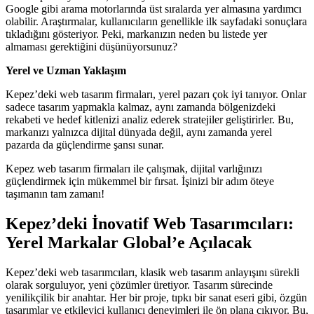
Google gibi arama motorlarında üst sıralarda yer almasına yardımcı
olabilir. Araştırmalar, kullanıcıların genellikle ilk sayfadaki sonuçlara
tıkladığını gösteriyor. Peki, markanızın neden bu listede yer
almaması gerektiğini düşünüyorsunuz?
Yerel ve Uzman Yaklaşım
Kepez’deki web tasarım firmaları, yerel pazarı çok iyi tanıyor. Onlar
sadece tasarım yapmakla kalmaz, aynı zamanda bölgenizdeki
rekabeti ve hedef kitlenizi analiz ederek stratejiler geliştirirler. Bu,
markanızı yalnızca dijital dünyada değil, aynı zamanda yerel
pazarda da güçlendirme şansı sunar.
Kepez web tasarım firmaları ile çalışmak, dijital varlığınızı
güçlendirmek için mükemmel bir fırsat. İşinizi bir adım öteye
taşımanın tam zamanı!
Kepez’deki İnovatif Web Tasarımcıları:
Yerel Markalar Global’e Açılacak
Kepez’deki web tasarımcıları, klasik web tasarım anlayışını sürekli
olarak sorguluyor, yeni çözümler üretiyor. Tasarım sürecinde
yenilikçilik bir anahtar. Her bir proje, tıpkı bir sanat eseri gibi, özgün
tasarımlar ve etkileyici kullanıcı deneyimleri ile ön plana çıkıyor. Bu,