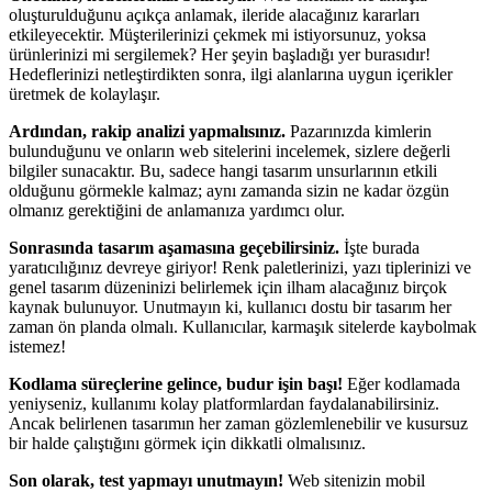
oluşturulduğunu açıkça anlamak, ileride alacağınız kararları
etkileyecektir. Müşterilerinizi çekmek mi istiyorsunuz, yoksa
ürünlerinizi mi sergilemek? Her şeyin başladığı yer burasıdır!
Hedeflerinizi netleştirdikten sonra, ilgi alanlarına uygun içerikler
üretmek de kolaylaşır.
Ardından, rakip analizi yapmalısınız.
Pazarınızda kimlerin
bulunduğunu ve onların web sitelerini incelemek, sizlere değerli
bilgiler sunacaktır. Bu, sadece hangi tasarım unsurlarının etkili
olduğunu görmekle kalmaz; aynı zamanda sizin ne kadar özgün
olmanız gerektiğini de anlamanıza yardımcı olur.
Sonrasında tasarım aşamasına geçebilirsiniz.
İşte burada
yaratıcılığınız devreye giriyor! Renk paletlerinizi, yazı tiplerinizi ve
genel tasarım düzeninizi belirlemek için ilham alacağınız birçok
kaynak bulunuyor. Unutmayın ki, kullanıcı dostu bir tasarım her
zaman ön planda olmalı. Kullanıcılar, karmaşık sitelerde kaybolmak
istemez!
Kodlama süreçlerine gelince, budur işin başı!
Eğer kodlamada
yeniyseniz, kullanımı kolay platformlardan faydalanabilirsiniz.
Ancak belirlenen tasarımın her zaman gözlemlenebilir ve kusursuz
bir halde çalıştığını görmek için dikkatli olmalısınız.
Son olarak, test yapmayı unutmayın!
Web sitenizin mobil