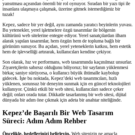
yansıtması açısından önemli bir rol oynuyor. Sıradan bir yazı tipi ile
insanlara ulaşmaya çalışmak, üzerine gitmek istemediğimiz bir
tuzak!
Kepez, sadece bir yer değil, aynı zamanda yaratıcı beyinlerin yuvası.
Bu yetenekler, yerel işletmelere özgü tasarımlar ile bölgenin
kültürünü web sitelerine entegre ediyor. Yerel sanatçılardan ilham
alarak yapılan tasarımlar, hem özgün hem de topluma bağlı bir
görünüm sunuyor. Bu açıdan, yerel yeteneklerin katkısı, hem estetik
hem de işlevselliği artırarak, kullanıcıları kendine çekiyor.
Son olarak, hız ve performans, web tasarımında kaçınılmaz unsurlar.
Ziyaretçilerin sabırsız olduğunu biliyoruz; bir sayfanın yüklenmesi
birkaç saniye sürüyorsa, o kullanıcı büyük ihtimalle kaybolup
gidecek. İşte bu noktada, Kepez’deki web tasarımcıları, hızlı
yüklenen, sorunsuz bir deneyim sunmak için en güncel teknolojileri
kullanıyor. Çünkü etkili bir web sitesi, kullanıcıları sadece çeker
değil; onları orada tutar. Dikkatle tasarlanmış bir web sitesi, dijital
dünyada bir adım öne çıkmak için adeta bir anahtar niteliğinde.
Kepez’de Başarılı Bir Web Tasarım
Süreci: Adım Adım Rehber
Öncelikle, hedeflerinizi belirleyin.
Web sitenizin ne amaçla