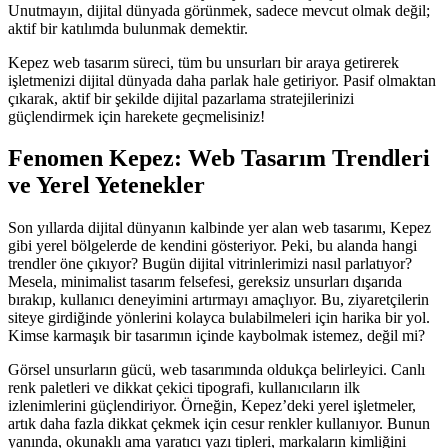
Unutmayın, dijital dünyada görünmek, sadece mevcut olmak değil;
aktif bir katılımda bulunmak demektir.
Kepez web tasarım süreci, tüm bu unsurları bir araya getirerek
işletmenizi dijital dünyada daha parlak hale getiriyor. Pasif olmaktan
çıkarak, aktif bir şekilde dijital pazarlama stratejilerinizi
güçlendirmek için harekete geçmelisiniz!
Fenomen Kepez: Web Tasarım Trendleri
ve Yerel Yetenekler
Son yıllarda dijital dünyanın kalbinde yer alan web tasarımı, Kepez
gibi yerel bölgelerde de kendini gösteriyor. Peki, bu alanda hangi
trendler öne çıkıyor? Bugün dijital vitrinlerimizi nasıl parlatıyor?
Mesela, minimalist tasarım felsefesi, gereksiz unsurları dışarıda
bırakıp, kullanıcı deneyimini artırmayı amaçlıyor. Bu, ziyaretçilerin
siteye girdiğinde yönlerini kolayca bulabilmeleri için harika bir yol.
Kimse karmaşık bir tasarımın içinde kaybolmak istemez, değil mi?
Görsel unsurların gücü, web tasarımında oldukça belirleyici. Canlı
renk paletleri ve dikkat çekici tipografi, kullanıcıların ilk
izlenimlerini güçlendiriyor. Örneğin, Kepez’deki yerel işletmeler,
artık daha fazla dikkat çekmek için cesur renkler kullanıyor. Bunun
yanında, okunaklı ama yaratıcı yazı tipleri, markaların kimliğini