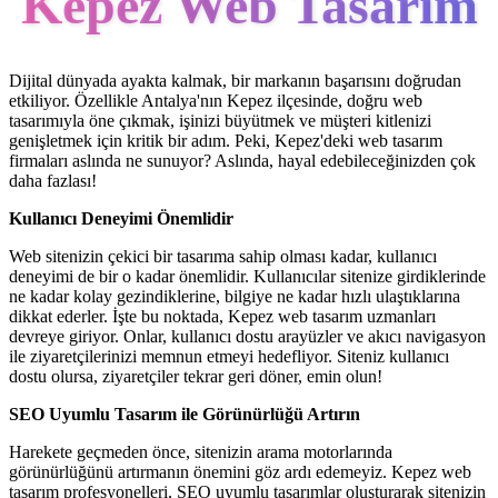
Kepez Web Tasarım
Dijital dünyada ayakta kalmak, bir markanın başarısını doğrudan
etkiliyor. Özellikle Antalya'nın Kepez ilçesinde, doğru web
tasarımıyla öne çıkmak, işinizi büyütmek ve müşteri kitlenizi
genişletmek için kritik bir adım. Peki, Kepez'deki web tasarım
firmaları aslında ne sunuyor? Aslında, hayal edebileceğinizden çok
daha fazlası!
Kullanıcı Deneyimi Önemlidir
Web sitenizin çekici bir tasarıma sahip olması kadar, kullanıcı
deneyimi de bir o kadar önemlidir. Kullanıcılar sitenize girdiklerinde
ne kadar kolay gezindiklerine, bilgiye ne kadar hızlı ulaştıklarına
dikkat ederler. İşte bu noktada, Kepez web tasarım uzmanları
devreye giriyor. Onlar, kullanıcı dostu arayüzler ve akıcı navigasyon
ile ziyaretçilerinizi memnun etmeyi hedefliyor. Siteniz kullanıcı
dostu olursa, ziyaretçiler tekrar geri döner, emin olun!
SEO Uyumlu Tasarım ile Görünürlüğü Artırın
Harekete geçmeden önce, sitenizin arama motorlarında
görünürlüğünü artırmanın önemini göz ardı edemeyiz. Kepez web
tasarım profesyonelleri, SEO uyumlu tasarımlar oluşturarak sitenizin