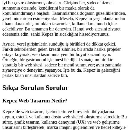
iyi bir çevre oluşturmuş olmaları. Girişimciler, sadece hizmet
sunmanın ötesinde, kendilerini bir marka olarak da
konumlandırmaya başladı. Tasarımlarında doğanın güzelliklerinden,
yerel mimariden esinleniyorlar. Mesela, Kepez’in yeşil alanlarından
ilham alarak oluşturdukları tasarımlar, kullanıcıları anında içine
çekebiliyor. Bu tamamen bir deneyim. Hangi web sitesini ziyaret
ederseniz edin, sanki Kepez’in sıcaklığını hissediyorsunuz.
Ayrıca, yerel girişimlerin sunduğu iş birlikleri de dikkat çekici.
Farklı sektörlerden gelen kreatif zihinler, bir arada harika projeler
ortaya koyarak, web tasarımına yeni bir boyut kazandırıyor.
Örneğin, bir gastronomi işletmesi ile dijital sanatçının birlikte
yarattığı bir web sitesi, sadece bir menü sunmuyor; aynı zamanda
ziyaretçiye o deneyimi yaşatıyor. İşte bu da, Kepez’in geleceğini
parlak kılan unsurlardan sadece biri.
Sıkça Sorulan Sorular
Kepez Web Tasarım Nedir?
Kepez’de web tasarım, işletmelerin ve bireylerin ihtiyaçlarına
uygun, estetik ve kullanıcı dostu web siteleri oluşturma sürecidir. Bu
süreç, grafik tasarım, kullanıcı deneyimi (UX) ve web geliştirme
unsurlarını birleştirerek, marka imajını güçlendiren ve hedef kitleyle