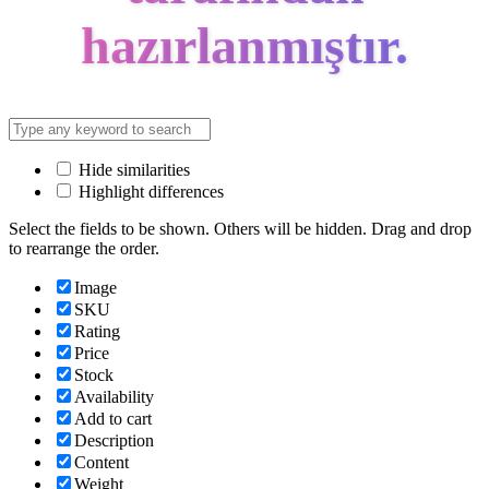
hazırlanmıştır.
Hide similarities
Highlight differences
Select the fields to be shown. Others will be hidden. Drag and drop
to rearrange the order.
Image
SKU
Rating
Price
Stock
Availability
Add to cart
Description
Content
Weight