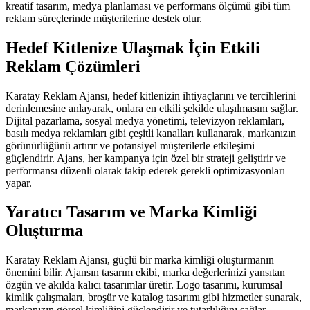
kreatif tasarım, medya planlaması ve performans ölçümü gibi tüm
reklam süreçlerinde müşterilerine destek olur.
Hedef Kitlenize Ulaşmak İçin Etkili
Reklam Çözümleri
Karatay Reklam Ajansı, hedef kitlenizin ihtiyaçlarını ve tercihlerini
derinlemesine anlayarak, onlara en etkili şekilde ulaşılmasını sağlar.
Dijital pazarlama, sosyal medya yönetimi, televizyon reklamları,
basılı medya reklamları gibi çeşitli kanalları kullanarak, markanızın
görünürlüğünü artırır ve potansiyel müşterilerle etkileşimi
güçlendirir. Ajans, her kampanya için özel bir strateji geliştirir ve
performansı düzenli olarak takip ederek gerekli optimizasyonları
yapar.
Yaratıcı Tasarım ve Marka Kimliği
Oluşturma
Karatay Reklam Ajansı, güçlü bir marka kimliği oluşturmanın
önemini bilir. Ajansın tasarım ekibi, marka değerlerinizi yansıtan
özgün ve akılda kalıcı tasarımlar üretir. Logo tasarımı, kurumsal
kimlik çalışmaları, broşür ve katalog tasarımı gibi hizmetler sunarak,
markanızın görsel kimliğini güçlendirir ve tutarlılığını sağlar.