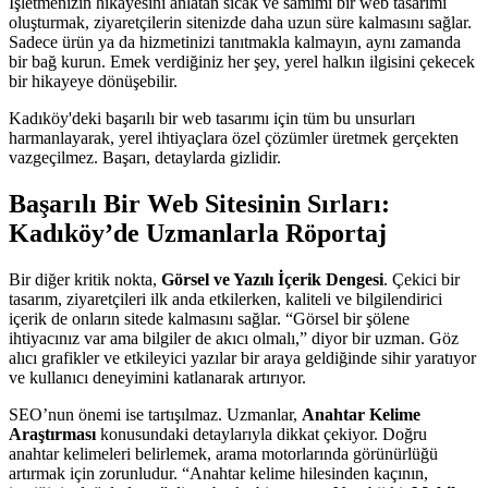
İşletmenizin hikayesini anlatan sıcak ve samimi bir web tasarımı
oluşturmak, ziyaretçilerin sitenizde daha uzun süre kalmasını sağlar.
Sadece ürün ya da hizmetinizi tanıtmakla kalmayın, aynı zamanda
bir bağ kurun. Emek verdiğiniz her şey, yerel halkın ilgisini çekecek
bir hikayeye dönüşebilir.
Kadıköy'deki başarılı bir web tasarımı için tüm bu unsurları
harmanlayarak, yerel ihtiyaçlara özel çözümler üretmek gerçekten
vazgeçilmez. Başarı, detaylarda gizlidir.
Başarılı Bir Web Sitesinin Sırları:
Kadıköy’de Uzmanlarla Röportaj
Bir diğer kritik nokta,
Görsel ve Yazılı İçerik Dengesi
. Çekici bir
tasarım, ziyaretçileri ilk anda etkilerken, kaliteli ve bilgilendirici
içerik de onların sitede kalmasını sağlar. “Görsel bir şölene
ihtiyacınız var ama bilgiler de akıcı olmalı,” diyor bir uzman. Göz
alıcı grafikler ve etkileyici yazılar bir araya geldiğinde sihir yaratıyor
ve kullanıcı deneyimini katlanarak artırıyor.
SEO’nun önemi ise tartışılmaz. Uzmanlar,
Anahtar Kelime
Araştırması
konusundaki detaylarıyla dikkat çekiyor. Doğru
anahtar kelimeleri belirlemek, arama motorlarında görünürlüğü
artırmak için zorunludur. “Anahtar kelime hilesinden kaçının,