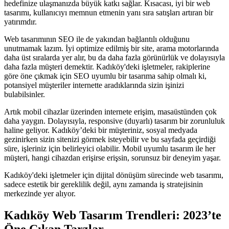
hedefinize ulaşmanızda büyük katkı sağlar. Kısacası, iyi bir web
tasarımı, kullanıcıyı memnun etmenin yanı sıra satışları artıran bir
yatırımdır.
Web tasarımının SEO ile de yakından bağlantılı olduğunu
unutmamak lazım. İyi optimize edilmiş bir site, arama motorlarında
daha üst sıralarda yer alır, bu da daha fazla görünürlük ve dolayısıyla
daha fazla müşteri demektir. Kadıköy'deki işletmeler, rakiplerine
göre öne çıkmak için SEO uyumlu bir tasarıma sahip olmalı ki,
potansiyel müşteriler internette aradıklarında sizin işinizi
bulabilsinler.
Artık mobil cihazlar üzerinden internete erişim, masaüstünden çok
daha yaygın. Dolayısıyla, responsive (duyarlı) tasarım bir zorunluluk
haline geliyor. Kadıköy’deki bir müşteriniz, sosyal medyada
gezinirken sizin sitenizi görmek isteyebilir ve bu sayfada geçirdiği
süre, işleriniz için belirleyici olabilir. Mobil uyumlu tasarım ile her
müşteri, hangi cihazdan erişirse erişsin, sorunsuz bir deneyim yaşar.
Kadıköy'deki işletmeler için dijital dönüşüm sürecinde web tasarımı,
sadece estetik bir gereklilik değil, aynı zamanda iş stratejisinin
merkezinde yer alıyor.
Kadıköy Web Tasarım Trendleri: 2023’te