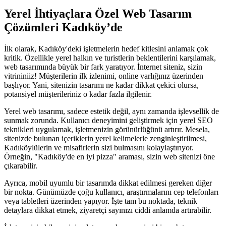
Yerel İhtiyaçlara Özel Web Tasarım
Çözümleri Kadıköy’de
İlk olarak, Kadıköy'deki işletmelerin hedef kitlesini anlamak çok
kritik. Özellikle yerel halkın ve turistlerin beklentilerini karşılamak,
web tasarımında büyük bir fark yaratıyor. İnternet siteniz, sizin
vitrininiiz! Müşterilerin ilk izlenimi, online varlığınız üzerinden
başlıyor. Yani, sitenizin tasarımı ne kadar dikkat çekici olursa,
potansiyel müşterileriniz o kadar fazla ilgilenir.
Yerel web tasarımı, sadece estetik değil, aynı zamanda işlevsellik de
sunmak zorunda. Kullanıcı deneyimini geliştirmek için yerel SEO
teknikleri uygulamak, işletmenizin görünürlüğünü artırır. Mesela,
sitenizde bulunan içeriklerin yerel kelimelerle zenginleştirilmesi,
Kadıköylülerin ve misafirlerin sizi bulmasını kolaylaştırıyor.
Örneğin, "Kadıköy'de en iyi pizza" araması, sizin web sitenizi öne
çıkarabilir.
Ayrıca, mobil uyumlu bir tasarımda dikkat edilmesi gereken diğer
bir nokta. Günümüzde çoğu kullanıcı, araştırmalarını cep telefonları
veya tabletleri üzerinden yapıyor. İşte tam bu noktada, teknik
detaylara dikkat etmek, ziyaretçi sayınızı ciddi anlamda artırabilir.