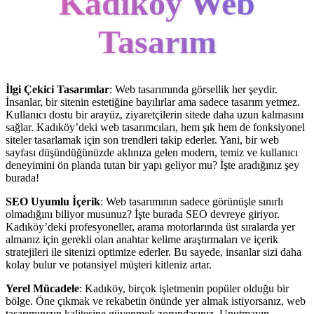
Kadıköy Web
Tasarım
İlgi Çekici Tasarımlar
: Web tasarımında görsellik her şeydir.
İnsanlar, bir sitenin estetiğine bayılırlar ama sadece tasarım yetmez.
Kullanıcı dostu bir arayüz, ziyaretçilerin sitede daha uzun kalmasını
sağlar. Kadıköy’deki web tasarımcıları, hem şık hem de fonksiyonel
siteler tasarlamak için son trendleri takip ederler. Yani, bir web
sayfası düşündüğünüzde aklınıza gelen modern, temiz ve kullanıcı
deneyimini ön planda tutan bir yapı geliyor mu? İşte aradığınız şey
burada!
SEO Uyumlu İçerik
: Web tasarımının sadece görünüşle sınırlı
olmadığını biliyor musunuz? İşte burada SEO devreye giriyor.
Kadıköy’deki profesyoneller, arama motorlarında üst sıralarda yer
almanız için gerekli olan anahtar kelime araştırmaları ve içerik
stratejileri ile sitenizi optimize ederler. Bu sayede, insanlar sizi daha
kolay bulur ve potansiyel müşteri kitleniz artar.
Yerel Mücadele
: Kadıköy, birçok işletmenin popüler olduğu bir
bölge. Öne çıkmak ve rekabetin önünde yer almak istiyorsanız, web
tasarımınızın kalitesine güvenmek zorundasınız. Unutmayın,