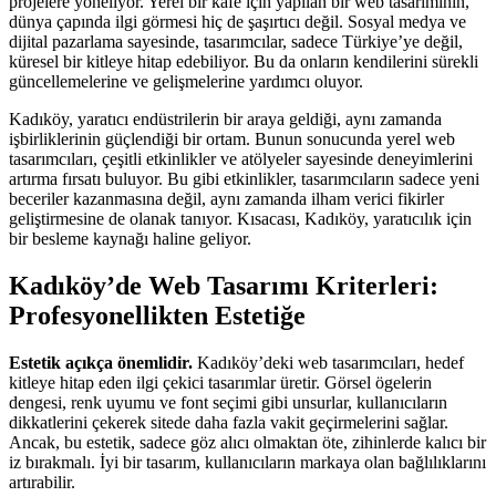
projelere yöneliyor. Yerel bir kafe için yapılan bir web tasarımının,
dünya çapında ilgi görmesi hiç de şaşırtıcı değil. Sosyal medya ve
dijital pazarlama sayesinde, tasarımcılar, sadece Türkiye’ye değil,
küresel bir kitleye hitap edebiliyor. Bu da onların kendilerini sürekli
güncellemelerine ve gelişmelerine yardımcı oluyor.
Kadıköy, yaratıcı endüstrilerin bir araya geldiği, aynı zamanda
işbirliklerinin güçlendiği bir ortam. Bunun sonucunda yerel web
tasarımcıları, çeşitli etkinlikler ve atölyeler sayesinde deneyimlerini
artırma fırsatı buluyor. Bu gibi etkinlikler, tasarımcıların sadece yeni
beceriler kazanmasına değil, aynı zamanda ilham verici fikirler
geliştirmesine de olanak tanıyor. Kısacası, Kadıköy, yaratıcılık için
bir besleme kaynağı haline geliyor.
Kadıköy’de Web Tasarımı Kriterleri:
Profesyonellikten Estetiğe
Estetik açıkça önemlidir.
Kadıköy’deki web tasarımcıları, hedef
kitleye hitap eden ilgi çekici tasarımlar üretir. Görsel ögelerin
dengesi, renk uyumu ve font seçimi gibi unsurlar, kullanıcıların
dikkatlerini çekerek sitede daha fazla vakit geçirmelerini sağlar.
Ancak, bu estetik, sadece göz alıcı olmaktan öte, zihinlerde kalıcı bir
iz bırakmalı. İyi bir tasarım, kullanıcıların markaya olan bağlılıklarını
artırabilir.