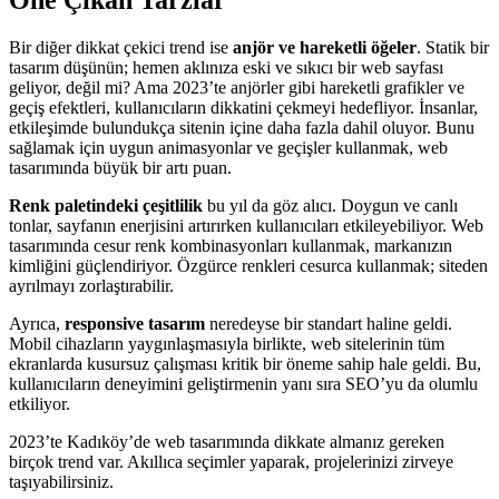
Öne Çıkan Tarzlar
Bir diğer dikkat çekici trend ise
anjör ve hareketli öğeler
. Statik bir
tasarım düşünün; hemen aklınıza eski ve sıkıcı bir web sayfası
geliyor, değil mi? Ama 2023’te anjörler gibi hareketli grafikler ve
geçiş efektleri, kullanıcıların dikkatini çekmeyi hedefliyor. İnsanlar,
etkileşimde bulundukça sitenin içine daha fazla dahil oluyor. Bunu
sağlamak için uygun animasyonlar ve geçişler kullanmak, web
tasarımında büyük bir artı puan.
Renk paletindeki çeşitlilik
bu yıl da göz alıcı. Doygun ve canlı
tonlar, sayfanın enerjisini artırırken kullanıcıları etkileyebiliyor. Web
tasarımında cesur renk kombinasyonları kullanmak, markanızın
kimliğini güçlendiriyor. Özgürce renkleri cesurca kullanmak; siteden
ayrılmayı zorlaştırabilir.
Ayrıca,
responsive tasarım
neredeyse bir standart haline geldi.
Mobil cihazların yaygınlaşmasıyla birlikte, web sitelerinin tüm
ekranlarda kusursuz çalışması kritik bir öneme sahip hale geldi. Bu,
kullanıcıların deneyimini geliştirmenin yanı sıra SEO’yu da olumlu
etkiliyor.
2023’te Kadıköy’de web tasarımında dikkate almanız gereken
birçok trend var. Akıllıca seçimler yaparak, projelerinizi zirveye
taşıyabilirsiniz.