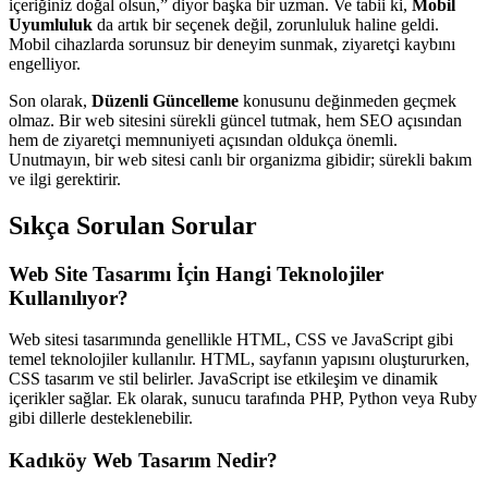
içeriğiniz doğal olsun,” diyor başka bir uzman. Ve tabii ki,
Mobil
Uyumluluk
da artık bir seçenek değil, zorunluluk haline geldi.
Mobil cihazlarda sorunsuz bir deneyim sunmak, ziyaretçi kaybını
engelliyor.
Son olarak,
Düzenli Güncelleme
konusunu değinmeden geçmek
olmaz. Bir web sitesini sürekli güncel tutmak, hem SEO açısından
hem de ziyaretçi memnuniyeti açısından oldukça önemli.
Unutmayın, bir web sitesi canlı bir organizma gibidir; sürekli bakım
ve ilgi gerektirir.
Sıkça Sorulan Sorular
Web Site Tasarımı İçin Hangi Teknolojiler
Kullanılıyor?
Web sitesi tasarımında genellikle HTML, CSS ve JavaScript gibi
temel teknolojiler kullanılır. HTML, sayfanın yapısını oluştururken,
CSS tasarım ve stil belirler. JavaScript ise etkileşim ve dinamik
içerikler sağlar. Ek olarak, sunucu tarafında PHP, Python veya Ruby
gibi dillerle desteklenebilir.
Kadıköy Web Tasarım Nedir?