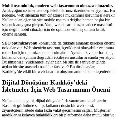
Mobil uyumluluk, modern web tasarımının olmazsa olmazıdır.
Artık çoğumuz internete cep telefonlarımız üzerinden erişiyoruz. Bu
nedenle, web sitenizin tüm cihazlarda mükemmel görünmesi gerekir.
Kullanıcılar, eğer bir site mobile uyumlu değilse hemen başka bir
seçenek arayışına giriyor. Yani, web tasarımınızın sadece masaüstü
için değil, mobil cihazlar için de optimize edilmiş olması kritik
öneme sahiptir.
SEO optimizasyonu
konusunda da dikkate almanız gereken önemli
noktalar var. Web sitenizin tasarımı, içeriklerini okuyabilir ve arama
motorları için optimize edebilir olmalıdır. Ayrıca hız ve performans,
kullanıcı deneyimini doğrudan etkileyen unsurlar arasında yer alıyor.
Düşünsenize, yüklenmesi aylar alan bir site ile saniyeler içinde
açılan bir site arasında nasıl bir fark var? Bu tür detaylar,
Kadıköy’de etkili bir web tasarımı oluşturmanın temel bileşenleridir.
Dijital Dönüşüm: Kadıköy’deki
İşletmeler İçin Web Tasarımının Önemi
Kullanıcı deneyimi, dijital dünyada fark yaratmanın anahtarıdır.
Basit bir görünüme sahip, kullanıcı dostu bir web sitesi,
ziyaretçilerin sitede daha fazla vakit geçirmesini sağlar. Müşteriler,
aradıklarını kolayca bulabildikleri bir platformda daha mutlu olur ve