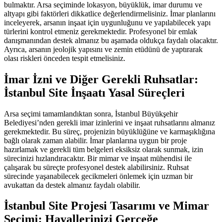
bulmaktır. Arsa seçiminde lokasyon, büyüklük, imar durumu ve
altyapı gibi faktörleri dikkatlice değerlendirmelisiniz. İmar planlarını
inceleyerek, arsanın inşaat için uygunluğunu ve yapılabilecek yapı
türlerini kontrol etmeniz gerekmektedir. Profesyonel bir emlak
danışmanından destek almanız bu aşamada oldukça faydalı olacaktır.
Ayrıca, arsanın jeolojik yapısını ve zemin etüdünü de yaptırarak
olası riskleri önceden tespit etmelisiniz.
İmar İzni ve Diğer Gerekli Ruhsatlar:
İstanbul Site İnşaatı Yasal Süreçleri
Arsa seçimi tamamlandıktan sonra, İstanbul Büyükşehir
Belediyesi’nden gerekli imar izinlerini ve inşaat ruhsatlarını almanız
gerekmektedir. Bu süreç, projenizin büyüklüğüne ve karmaşıklığına
bağlı olarak zaman alabilir. İmar planlarına uygun bir proje
hazırlamak ve gerekli tüm belgeleri eksiksiz olarak sunmak, izin
sürecinizi hızlandıracaktır. Bir mimar ve inşaat mühendisi ile
çalışarak bu süreçte profesyonel destek alabilirsiniz. Ruhsat
sürecinde yaşanabilecek gecikmeleri önlemek için uzman bir
avukattan da destek almanız faydalı olabilir.
İstanbul Site Projesi Tasarımı ve Mimar
Seçimi: Hayallerinizi Gerçeğe