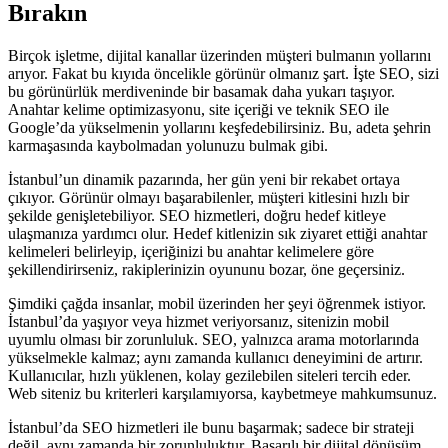
Bırakın
Birçok işletme, dijital kanallar üzerinden müşteri bulmanın yollarını
arıyor. Fakat bu kıyıda öncelikle görünür olmanız şart. İşte SEO, sizi
bu görünürlük merdiveninde bir basamak daha yukarı taşıyor.
Anahtar kelime optimizasyonu, site içeriği ve teknik SEO ile
Google’da yükselmenin yollarını keşfedebilirsiniz. Bu, adeta şehrin
karmaşasında kaybolmadan yolunuzu bulmak gibi.
İstanbul’un dinamik pazarında, her gün yeni bir rekabet ortaya
çıkıyor. Görünür olmayı başarabilenler, müşteri kitlesini hızlı bir
şekilde genişletebiliyor. SEO hizmetleri, doğru hedef kitleye
ulaşmanıza yardımcı olur. Hedef kitlenizin sık ziyaret ettiği anahtar
kelimeleri belirleyip, içeriğinizi bu anahtar kelimelere göre
şekillendirirseniz, rakiplerinizin oyununu bozar, öne geçersiniz.
Şimdiki çağda insanlar, mobil üzerinden her şeyi öğrenmek istiyor.
İstanbul’da yaşıyor veya hizmet veriyorsanız, sitenizin mobil
uyumlu olması bir zorunluluk. SEO, yalnızca arama motorlarında
yükselmekle kalmaz; aynı zamanda kullanıcı deneyimini de artırır.
Kullanıcılar, hızlı yüklenen, kolay gezilebilen siteleri tercih eder.
Web siteniz bu kriterleri karşılamıyorsa, kaybetmeye mahkumsunuz.
İstanbul’da SEO hizmetleri ile bunu başarmak; sadece bir strateji
değil, aynı zamanda bir zorunluluktur. Başarılı bir dijital dönüşüm