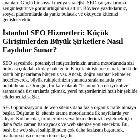
anahtarı. Güçlü bir sosyal medya stratejisi, SEO çalışmalarınızı
zenginleştirir ve görünürlüğünüzü artırır. Böylece yazdıklarınız,
sosyal platformlarda da yankı bulacak ve okuyucu kitlenizi
genişletecektir.
İstanbul SEO Hizmetleri: Küçük
Girişimlerden Büyük Şirketlere Nasıl
Faydalar Sunar?
SEO sayesinde, potansiyel müşterilerinizin arama motorlarında sizi
bulması çok daha kolay hale gelir. Küçük bir işletme olarak, belki de
kısıtlı bir pazarlama bütçeniz var. Ancak, doğru anahtar kelimeleri
hedefleyerek, büyük rakiplerinizin yanında sıralamalarda yer
bulabilirsiniz. Örneğin, bir kafe olarak “İstanbul’da en iyi kahve”
aramasında üst sıralarda çıkmak, yerel müşterilerinizi hızlı bir şekilde
etkilemenizi sağlar.
SEO optimizasyonu ile web siteniz daha fazla organik trafik almaya
başlar. Düşünün ki, siteniz arama motorlarında ilk sayfalarda yer
alıyor. Kullanıcılar, ürünlerinizi veya hizmetlerinizi keşfetmek için
daha fazla zaman harcayacak ve web sitenize yönlenecektir. Bu,
basit bir web sitesi sahipliğinden çok daha fazlasını başararak,
markanızı inşa etmenin temel taşıdır.