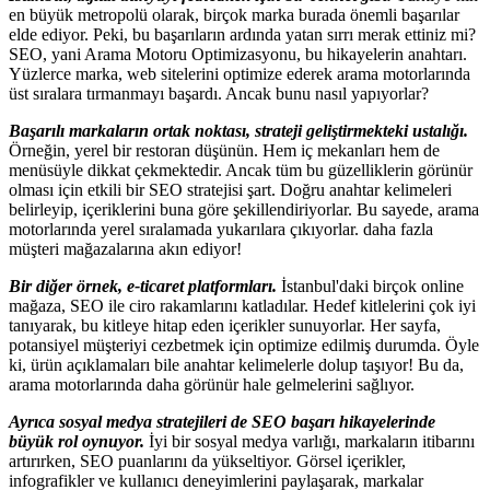
en büyük metropolü olarak, birçok marka burada önemli başarılar
elde ediyor. Peki, bu başarıların ardında yatan sırrı merak ettiniz mi?
SEO, yani Arama Motoru Optimizasyonu, bu hikayelerin anahtarı.
Yüzlerce marka, web sitelerini optimize ederek arama motorlarında
üst sıralara tırmanmayı başardı. Ancak bunu nasıl yapıyorlar?
Başarılı markaların ortak noktası, strateji geliştirmekteki ustalığı.
Örneğin, yerel bir restoran düşünün. Hem iç mekanları hem de
menüsüyle dikkat çekmektedir. Ancak tüm bu güzelliklerin görünür
olması için etkili bir SEO stratejisi şart. Doğru anahtar kelimeleri
belirleyip, içeriklerini buna göre şekillendiriyorlar. Bu sayede, arama
motorlarında yerel sıralamada yukarılara çıkıyorlar. daha fazla
müşteri mağazalarına akın ediyor!
Bir diğer örnek, e-ticaret platformları.
İstanbul'daki birçok online
mağaza, SEO ile ciro rakamlarını katladılar. Hedef kitlelerini çok iyi
tanıyarak, bu kitleye hitap eden içerikler sunuyorlar. Her sayfa,
potansiyel müşteriyi cezbetmek için optimize edilmiş durumda. Öyle
ki, ürün açıklamaları bile anahtar kelimelerle dolup taşıyor! Bu da,
arama motorlarında daha görünür hale gelmelerini sağlıyor.
Ayrıca sosyal medya stratejileri de SEO başarı hikayelerinde
büyük rol oynuyor.
İyi bir sosyal medya varlığı, markaların itibarını
artırırken, SEO puanlarını da yükseltiyor. Görsel içerikler,
infografikler ve kullanıcı deneyimlerini paylaşarak, markalar