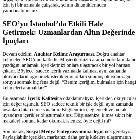
için iyi bir uzmanla çalışarak, şehrin dinamiklerinden
yararlanabilirsiniz.
SEO’yu İstanbul’da Etkili Hale
Getirmek: Uzmanlardan Altın Değerinde
İpuçları
Devam edelim;
Anahtar Kelime Araştırması
. Doğru anahtar
kelimeler, SEO’nun kalbidir. Müşterilerinizin arama motorlarında ne
yazdığını anlamak, içeriklerinizi onlara ulaştıracak bir yol haritası
çıkarır. Böylece, sadece içerik yazmakla kalmaz, aynı zamanda
okuyucuların öğrenmek istediklerini onlara sunmuş olursunuz. Şu
soruyu sormak hiç fena değil: “Benim içeriğimi bulmaları için hangi
kelimeleri aramalılar?”
Bu aşamada
İçerik Kalitesi
na odaklanmalıyız. İçerikler, okuyucular
için değer taşımalı. SEO sadece teknik bir işle değil, aynı zamanda
insanlara hitap etme sanatıdır. Bilgilendirici, eğlenceli ve merak
uyandıran içerikler oluşturmalısınız. Düşünsenize, kimse sıkıcı bir
makaleyi sonuna kadar okumak istemez, öyle değil mi?
Son olarak,
Sosyal Medya Entegrasyonu
na değinmek gerekiyor.
Paylaşılabilir içerikler, markanızı daha geniş kitlelere ulaştırmanın