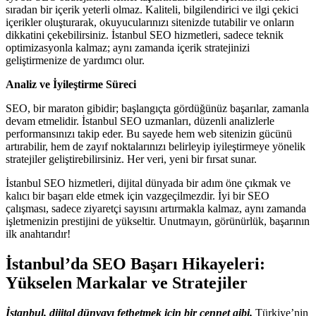
sıradan bir içerik yeterli olmaz. Kaliteli, bilgilendirici ve ilgi çekici
içerikler oluşturarak, okuyucularınızı sitenizde tutabilir ve onların
dikkatini çekebilirsiniz. İstanbul SEO hizmetleri, sadece teknik
optimizasyonla kalmaz; aynı zamanda içerik stratejinizi
geliştirmenize de yardımcı olur.
Analiz ve İyileştirme Süreci
SEO, bir maraton gibidir; başlangıçta gördüğünüz başarılar, zamanla
devam etmelidir. İstanbul SEO uzmanları, düzenli analizlerle
performansınızı takip eder. Bu sayede hem web sitenizin gücünü
artırabilir, hem de zayıf noktalarınızı belirleyip iyileştirmeye yönelik
stratejiler geliştirebilirsiniz. Her veri, yeni bir fırsat sunar.
İstanbul SEO hizmetleri, dijital dünyada bir adım öne çıkmak ve
kalıcı bir başarı elde etmek için vazgeçilmezdir. İyi bir SEO
çalışması, sadece ziyaretçi sayısını artırmakla kalmaz, aynı zamanda
işletmenizin prestijini de yükseltir. Unutmayın, görünürlük, başarının
ilk anahtarıdır!
İstanbul’da SEO Başarı Hikayeleri:
Yükselen Markalar ve Stratejiler
İstanbul, dijital dünyayı fethetmek için bir cennet gibi.
Türkiye’nin