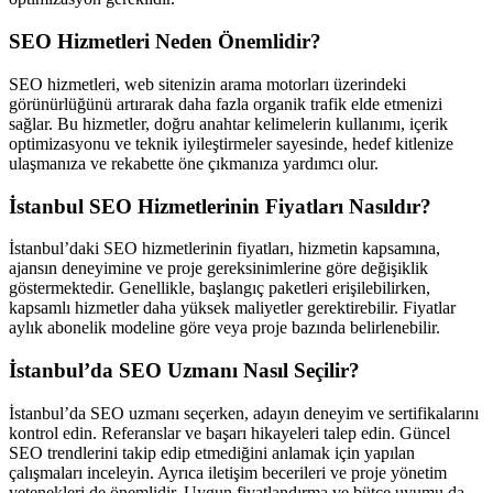
SEO Hizmetleri Neden Önemlidir?
SEO hizmetleri, web sitenizin arama motorları üzerindeki
görünürlüğünü artırarak daha fazla organik trafik elde etmenizi
sağlar. Bu hizmetler, doğru anahtar kelimelerin kullanımı, içerik
optimizasyonu ve teknik iyileştirmeler sayesinde, hedef kitlenize
ulaşmanıza ve rekabette öne çıkmanıza yardımcı olur.
İstanbul SEO Hizmetlerinin Fiyatları Nasıldır?
İstanbul’daki SEO hizmetlerinin fiyatları, hizmetin kapsamına,
ajansın deneyimine ve proje gereksinimlerine göre değişiklik
göstermektedir. Genellikle, başlangıç paketleri erişilebilirken,
kapsamlı hizmetler daha yüksek maliyetler gerektirebilir. Fiyatlar
aylık abonelik modeline göre veya proje bazında belirlenebilir.
İstanbul’da SEO Uzmanı Nasıl Seçilir?
İstanbul’da SEO uzmanı seçerken, adayın deneyim ve sertifikalarını
kontrol edin. Referanslar ve başarı hikayeleri talep edin. Güncel
SEO trendlerini takip edip etmediğini anlamak için yapılan
çalışmaları inceleyin. Ayrıca iletişim becerileri ve proje yönetim
yetenekleri de önemlidir. Uygun fiyatlandırma ve bütçe uyumu da