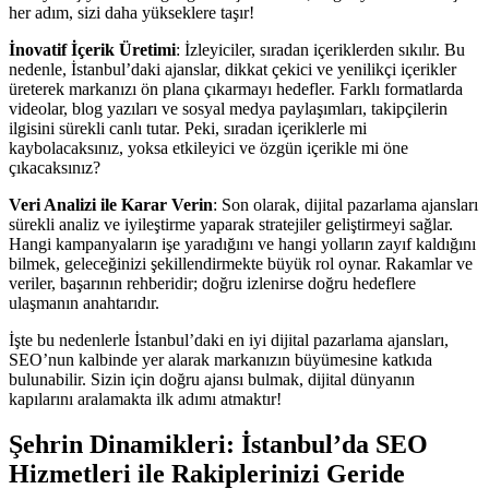
her adım, sizi daha yükseklere taşır!
İnovatif İçerik Üretimi
: İzleyiciler, sıradan içeriklerden sıkılır. Bu
nedenle, İstanbul’daki ajanslar, dikkat çekici ve yenilikçi içerikler
üreterek markanızı ön plana çıkarmayı hedefler. Farklı formatlarda
videolar, blog yazıları ve sosyal medya paylaşımları, takipçilerin
ilgisini sürekli canlı tutar. Peki, sıradan içeriklerle mi
kaybolacaksınız, yoksa etkileyici ve özgün içerikle mi öne
çıkacaksınız?
Veri Analizi ile Karar Verin
: Son olarak, dijital pazarlama ajansları
sürekli analiz ve iyileştirme yaparak stratejiler geliştirmeyi sağlar.
Hangi kampanyaların işe yaradığını ve hangi yolların zayıf kaldığını
bilmek, geleceğinizi şekillendirmekte büyük rol oynar. Rakamlar ve
veriler, başarının rehberidir; doğru izlenirse doğru hedeflere
ulaşmanın anahtarıdır.
İşte bu nedenlerle İstanbul’daki en iyi dijital pazarlama ajansları,
SEO’nun kalbinde yer alarak markanızın büyümesine katkıda
bulunabilir. Sizin için doğru ajansı bulmak, dijital dünyanın
kapılarını aralamakta ilk adımı atmaktır!
Şehrin Dinamikleri: İstanbul’da SEO
Hizmetleri ile Rakiplerinizi Geride