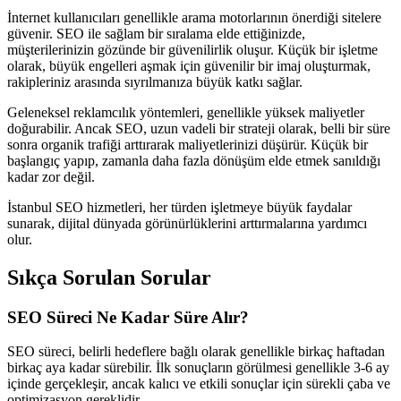
İnternet kullanıcıları genellikle arama motorlarının önerdiği sitelere
güvenir. SEO ile sağlam bir sıralama elde ettiğinizde,
müşterilerinizin gözünde bir güvenilirlik oluşur. Küçük bir işletme
olarak, büyük engelleri aşmak için güvenilir bir imaj oluşturmak,
rakipleriniz arasında sıyrılmanıza büyük katkı sağlar.
Geleneksel reklamcılık yöntemleri, genellikle yüksek maliyetler
doğurabilir. Ancak SEO, uzun vadeli bir strateji olarak, belli bir süre
sonra organik trafiği arttırarak maliyetlerinizi düşürür. Küçük bir
başlangıç yapıp, zamanla daha fazla dönüşüm elde etmek sanıldığı
kadar zor değil.
İstanbul SEO hizmetleri, her türden işletmeye büyük faydalar
sunarak, dijital dünyada görünürlüklerini arttırmalarına yardımcı
olur.
Sıkça Sorulan Sorular
SEO Süreci Ne Kadar Süre Alır?
SEO süreci, belirli hedeflere bağlı olarak genellikle birkaç haftadan
birkaç aya kadar sürebilir. İlk sonuçların görülmesi genellikle 3-6 ay
içinde gerçekleşir, ancak kalıcı ve etkili sonuçlar için sürekli çaba ve
optimizasyon gereklidir.