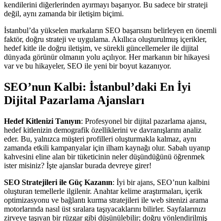
kendilerini diğerlerinden ayırmayı başarıyor. Bu sadece bir strateji
değil, aynı zamanda bir iletişim biçimi.
İstanbul’da yükselen markaların SEO başarısını belirleyen en önemli
faktör, doğru strateji ve uygulama. Akıllıca oluşturulmuş içerikler,
hedef kitle ile doğru iletişim, ve sürekli güncellemeler ile dijital
dünyada görünür olmanın yolu açılıyor. Her markanın bir hikayesi
var ve bu hikayeler, SEO ile yeni bir boyut kazanıyor.
SEO’nun Kalbi: İstanbul’daki En İyi
Dijital Pazarlama Ajansları
Hedef Kitlenizi Tanıyın
: Profesyonel bir dijital pazarlama ajansı,
hedef kitlenizin demografik özelliklerini ve davranışlarını analiz
eder. Bu, yalnızca müşteri profilleri oluşturmakla kalmaz, aynı
zamanda etkili kampanyalar için ilham kaynağı olur. Sabah uyanıp
kahvesini eline alan bir tüketicinin neler düşündüğünü öğrenmek
ister misiniz? İşte ajanslar burada devreye girer!
SEO Stratejileri ile Güç Kazanın
: İyi bir ajans, SEO’nun kalbini
oluşturan temellerle ilgilenir. Anahtar kelime araştırmaları, içerik
optimizasyonu ve bağlantı kurma stratejileri ile web sitenizi arama
motorlarında nasıl üst sıralara taşıyacaklarını bilirler. Sayfalarınızı
zirveye taşıyan bir rüzgar gibi düşünülebilir; doğru yönlendirilmiş