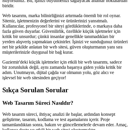
istiyorsunuz. Bu, işinizi büyütmenizi sağlayacak anahtar noktalardan
biridir.
Web tasarımı, marka bilinirliğinizi artırmada önemli bir rol oynar.
Siteniz, işletmenizin değerlerini ve ürünlerinizi yansıtmalı.
Kullanıcılar, profesyonel bir siteyi gördüklerinde, o markaya daha
fazla güven duyarlar. Güvenilirlik, özellikle küçük işletmeler için
kritik bir unsurdur; çünkü insanlar genellikle tanımadıkları bir
yerden alışveriş yapmaktan çekinirler. İşinizi ve sunduğunuz ürünleri
net bir şekilde anlatan bir web sitesi, güven oluşturmanın yanı sıra
müşterilerinizle duygusal bir bağ kurar.
Gaziemir'deki küçük işletmeler için etkili bir web tasarımı, sadece
bir zorunluluk değil, aynı zamanda başarıya giden yolda kritik bir
adım. Unutmayın, dijital çağda var olmanın yolu, göz alıcı ve
işlevsel bir web sitesinden geçiyor!
Sıkça Sorulan Sorular
Web Tasarım Süreci Nasıldır?
Web tasarım süreci, ihtiyaç analizi ile başlar, ardından konsept
geliştirme, tasarım, kodlama ve test aşamalarını içerir. Proje
tamamlandıktan sonra, bakım ve güncellemelerle devam eder. Amaç,
kullanıcı dostu ve etkili bir web sitesi oluşturmaktır.