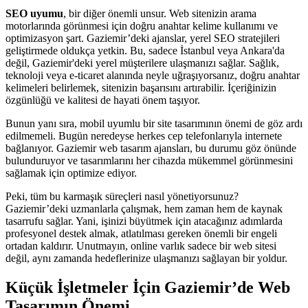
SEO uyumu
, bir diğer önemli unsur. Web sitenizin arama
motorlarında görünmesi için doğru anahtar kelime kullanımı ve
optimizasyon şart. Gaziemir’deki ajanslar, yerel SEO stratejileri
geliştirmede oldukça yetkin. Bu, sadece İstanbul veya Ankara'da
değil, Gaziemir'deki yerel müşterilere ulaşmanızı sağlar. Sağlık,
teknoloji veya e-ticaret alanında neyle uğraşıyorsanız, doğru anahtar
kelimeleri belirlemek, sitenizin başarısını artırabilir. İçeriğinizin
özgünlüğü ve kalitesi de hayati önem taşıyor.
Bunun yanı sıra, mobil uyumlu bir site tasarımının önemi de göz ardı
edilmemeli. Bugün neredeyse herkes cep telefonlarıyla internete
bağlanıyor. Gaziemir web tasarım ajansları, bu durumu göz önünde
bulunduruyor ve tasarımlarını her cihazda mükemmel görünmesini
sağlamak için optimize ediyor.
Peki, tüm bu karmaşık süreçleri nasıl yönetiyorsunuz?
Gaziemir’deki uzmanlarla çalışmak, hem zaman hem de kaynak
tasarrufu sağlar. Yani, işinizi büyütmek için atacağınız adımlarda
profesyonel destek almak, atlatılması gereken önemli bir engeli
ortadan kaldırır. Unutmayın, online varlık sadece bir web sitesi
değil, aynı zamanda hedeflerinize ulaşmanızı sağlayan bir yoldur.
Küçük İşletmeler İçin Gaziemir’de Web
Tasarımın Önemi