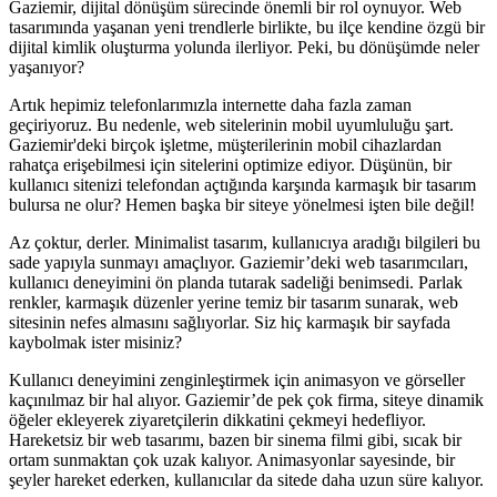
Gaziemir, dijital dönüşüm sürecinde önemli bir rol oynuyor. Web
tasarımında yaşanan yeni trendlerle birlikte, bu ilçe kendine özgü bir
dijital kimlik oluşturma yolunda ilerliyor. Peki, bu dönüşümde neler
yaşanıyor?
Artık hepimiz telefonlarımızla internette daha fazla zaman
geçiriyoruz. Bu nedenle, web sitelerinin mobil uyumluluğu şart.
Gaziemir'deki birçok işletme, müşterilerinin mobil cihazlardan
rahatça erişebilmesi için sitelerini optimize ediyor. Düşünün, bir
kullanıcı sitenizi telefondan açtığında karşında karmaşık bir tasarım
bulursa ne olur? Hemen başka bir siteye yönelmesi işten bile değil!
Az çoktur, derler. Minimalist tasarım, kullanıcıya aradığı bilgileri bu
sade yapıyla sunmayı amaçlıyor. Gaziemir’deki web tasarımcıları,
kullanıcı deneyimini ön planda tutarak sadeliği benimsedi. Parlak
renkler, karmaşık düzenler yerine temiz bir tasarım sunarak, web
sitesinin nefes almasını sağlıyorlar. Siz hiç karmaşık bir sayfada
kaybolmak ister misiniz?
Kullanıcı deneyimini zenginleştirmek için animasyon ve görseller
kaçınılmaz bir hal alıyor. Gaziemir’de pek çok firma, siteye dinamik
öğeler ekleyerek ziyaretçilerin dikkatini çekmeyi hedefliyor.
Hareketsiz bir web tasarımı, bazen bir sinema filmi gibi, sıcak bir
ortam sunmaktan çok uzak kalıyor. Animasyonlar sayesinde, bir
şeyler hareket ederken, kullanıcılar da sitede daha uzun süre kalıyor.