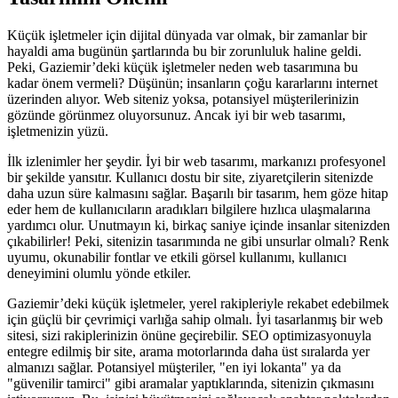
Küçük işletmeler için dijital dünyada var olmak, bir zamanlar bir
hayaldi ama bugünün şartlarında bu bir zorunluluk haline geldi.
Peki, Gaziemir’deki küçük işletmeler neden web tasarımına bu
kadar önem vermeli? Düşünün; insanların çoğu kararlarını internet
üzerinden alıyor. Web siteniz yoksa, potansiyel müşterilerinizin
gözünde görünmez oluyorsunuz. Ancak iyi bir web tasarımı,
işletmenizin yüzü.
İlk izlenimler her şeydir. İyi bir web tasarımı, markanızı profesyonel
bir şekilde yansıtır. Kullanıcı dostu bir site, ziyaretçilerin sitenizde
daha uzun süre kalmasını sağlar. Başarılı bir tasarım, hem göze hitap
eder hem de kullanıcıların aradıkları bilgilere hızlıca ulaşmalarına
yardımcı olur. Unutmayın ki, birkaç saniye içinde insanlar sitenizden
çıkabilirler! Peki, sitenizin tasarımında ne gibi unsurlar olmalı? Renk
uyumu, okunabilir fontlar ve etkili görsel kullanımı, kullanıcı
deneyimini olumlu yönde etkiler.
Gaziemir’deki küçük işletmeler, yerel rakipleriyle rekabet edebilmek
için güçlü bir çevrimiçi varlığa sahip olmalı. İyi tasarlanmış bir web
sitesi, sizi rakiplerinizin önüne geçirebilir. SEO optimizasyonuyla
entegre edilmiş bir site, arama motorlarında daha üst sıralarda yer
almanızı sağlar. Potansiyel müşteriler, "en iyi lokanta" ya da
"güvenilir tamirci" gibi aramalar yaptıklarında, sitenizin çıkmasını