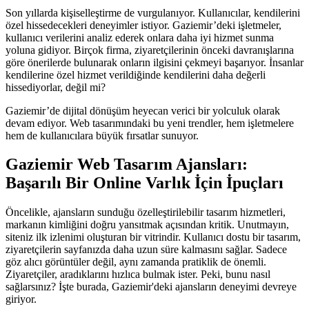
Son yıllarda kişiselleştirme de vurgulanıyor. Kullanıcılar, kendilerini
özel hissedecekleri deneyimler istiyor. Gaziemir’deki işletmeler,
kullanıcı verilerini analiz ederek onlara daha iyi hizmet sunma
yoluna gidiyor. Birçok firma, ziyaretçilerinin önceki davranışlarına
göre önerilerde bulunarak onların ilgisini çekmeyi başarıyor. İnsanlar
kendilerine özel hizmet verildiğinde kendilerini daha değerli
hissediyorlar, değil mi?
Gaziemir’de dijital dönüşüm heyecan verici bir yolculuk olarak
devam ediyor. Web tasarımındaki bu yeni trendler, hem işletmelere
hem de kullanıcılara büyük fırsatlar sunuyor.
Gaziemir Web Tasarım Ajansları:
Başarılı Bir Online Varlık İçin İpuçları
Öncelikle, ajansların sunduğu özelleştirilebilir tasarım hizmetleri,
markanın kimliğini doğru yansıtmak açısından kritik. Unutmayın,
siteniz ilk izlenimi oluşturan bir vitrindir. Kullanıcı dostu bir tasarım,
ziyaretçilerin sayfanızda daha uzun süre kalmasını sağlar. Sadece
göz alıcı görüntüler değil, aynı zamanda pratiklik de önemli.
Ziyaretçiler, aradıklarını hızlıca bulmak ister. Peki, bunu nasıl
sağlarsınız? İşte burada, Gaziemir'deki ajansların deneyimi devreye
giriyor.