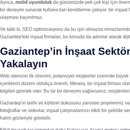
Ayrıca,
mobil uyumluluk
da günümüzde pek çok kişi için önemli
bir deneyim sunarak kullanıcıları kendilerine çekiyor. bir inşaat 
ulaşması kaçınılmaz.
Ve tabii ki, SEO optimizasyonu da bu işin olmazsa olmazlarından
Gaziantep'teki inşaat firmaları, bu konuda da adımlar atarak dijit
Gaziantep’in İnşaat Sektörü
Yakalayın
Web sitenizin ilk izlenimi, potansiyel müşteriler üzerinde büyük b
içeriklerin düzeni oldukça önemli. Mesela, bir inşaat firması olar
bilgileri görmek ister. Bu tür bir deneyim sağlarsanız, müşterileri
Gaziantep'in tarihi ve kültürel dokusunu yansıtan projeleriniz var
fotoğraflar ve videolar, inşaat çalışmalarınızı etkili bir şekilde
halini gözleriyle görebilir.
Etkili bir web tasarımından daha fazlası var. Arama motoru optim