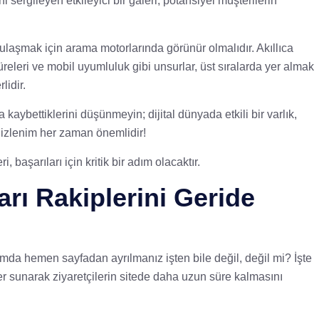
i sergileyen etkileyici bir galeri, potansiyel müşterilerin
 ulaşmak için arama motorlarında görünür olmalıdır. Akıllıca
releri ve mobil uyumluluk gibi unsurlar, üst sıralarda yer almak
lidir.
aybettiklerini düşünmeyin; dijital dünyada etkili bir varlık,
k izlenim her zaman önemlidir!
 başarıları için kritik bir adım olacaktır.
arı Rakiplerini Geride
rumda hemen sayfadan ayrılmanız işten bile değil, değil mi? İşte
er sunarak ziyaretçilerin sitede daha uzun süre kalmasını