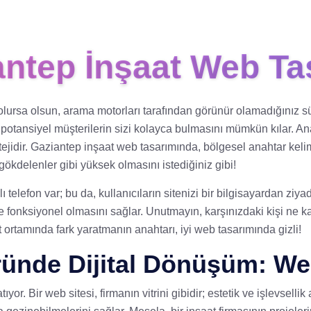
antep İnşaat Web Ta
 olursa olsun, arama motorları tarafından görünür olamadığınız s
tansiyel müşterilerin sizi kolayca bulmasını mümkün kılar. Anahta
tejidir. Gaziantep inşaat web tasarımında, bölgesel anahtar keli
 gökdelenler gibi yüksek olmasını istediğiniz gibi!
 telefon var; bu da, kullanıcıların sitenizi bir bilgisayardan ziya
fonksiyonel olmasını sağlar. Unutmayın, karşınızdaki kişi ne kada
t ortamında fark yaratmanın anahtarı, iyi web tasarımında gizli!
öründe Dijital Dönüşüm: W
r. Bir web sitesi, firmanın vitrini gibidir; estetik ve işlevsellik 