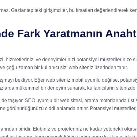
. Gaziantep’teki girişimciler, bu fırsatları değerlendirerek ken
nde Fark Yaratmanın Anaht
zi, hizmetlerinizi ve deneyimlerinizi potansiyel müşterilerinize s
ve çoğu zaman bir kullanıcı sizi web siteniz üzerinden tanır.
aşmayı bekliyor. Eğer web siteniz mobil uyumlu değilse, potansiye
zlarda mükemmel bir deneyim sunarak, kullanıcıların sitenizde 
 de taşıyor. SEO uyumlu bir web sitesi, arama motorlarında üst sı
nline görünürlüğünüzü ciddi anlamda artırır. Potansiyel müşteriler
ından biridir. Ekibiniz ve projeleriniz ne kadar yetenekli olurs
l bir tasarım, hem güvenilirliğinizi artırır hem de alanınızdaki 