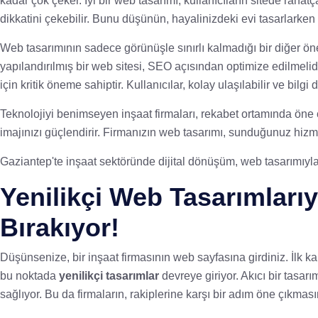
kadar çok çeker. İyi bir web tasarımı, kullanıcıların sitede rahatç
dikkatini çekebilir. Bunu düşünün, hayalinizdeki evi tasarlarken i
Web tasarımının sadece görünüşle sınırlı kalmadığı bir diğer öne
yapılandırılmış bir web sitesi, SEO açısından optimize edilmelidi
için kritik öneme sahiptir. Kullanıcılar, kolay ulaşılabilir ve bilg
Teknolojiyi benimseyen inşaat firmaları, rekabet ortamında öne ç
imajınızı güçlendirir. Firmanızın web tasarımı, sunduğunuz hizmet
Gaziantep'te inşaat sektöründe dijital dönüşüm, web tasarımıyla bi
Yenilikçi Web Tasarımlarıy
Bırakıyor!
Düşünsenize, bir inşaat firmasının web sayfasına girdiniz. İlk ka
bu noktada
yenilikçi tasarımlar
devreye giriyor. Akıcı bir tasa
sağlıyor. Bu da firmaların, rakiplerine karşı bir adım öne çıkmas