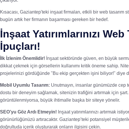
çıkarıyor.
Kısacası, Gaziantep'teki inşaat firmaları, etkili bir web tasarım st
bugün artık her firmanın başarması gereken bir hedef.
İnşaat Yatırımlarınızı Web 
İpuçları!
İlk İzlenim Önemlidir!
İnşaat sektöründe güven, en büyük sermayen
dikkat çekmek için görsellerin kullanımı kritik öneme sahip. Niteli
projelerinizi gördüğünde "Bu ekip gerçekten işini biliyor!" diye
Mobil Uyumlu Tasarım:
Unutmayın, insanlar günümüzde cep telef
dostu bir deneyim sağlamak, sitenizin trafiğini artırmak için şart
görüntülenmiyorsa, büyük ihtimalle başka bir siteye yönelir.
SEO’yu Göz Ardı Etmeyin!
Inşaat yatırımlarınızı artırmak istiy
görünürlüğünüzü artıracaktır. Gaziantep’teki potansiyel müşteril
doğrultuda içerik oluşturarak onların ilgisini çekin.