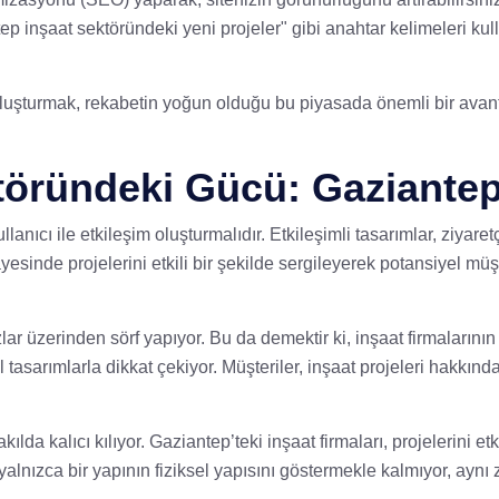
 inşaat sektöründeki yeni projeler" gibi anahtar kelimeleri kul
i oluşturmak, rekabetin yoğun olduğu bu piyasada önemli bir avant
öründeki Gücü: Gaziantep’
nıcı ile etkileşim oluşturmalıdır. Etkileşimli tasarımlar, ziyare
yesinde projelerini etkili bir şekilde sergileyerek potansiyel müşt
lar üzerinden sörf yapıyor. Bu da demektir ki, inşaat firmalarını
l tasarımlarla dikkat çekiyor. Müşteriler, inşaat projeleri hakkın
kılda kalıcı kılıyor. Gaziantep’teki inşaat firmaları, projelerini e
r, yalnızca bir yapının fiziksel yapısını göstermekle kalmıyor, ay