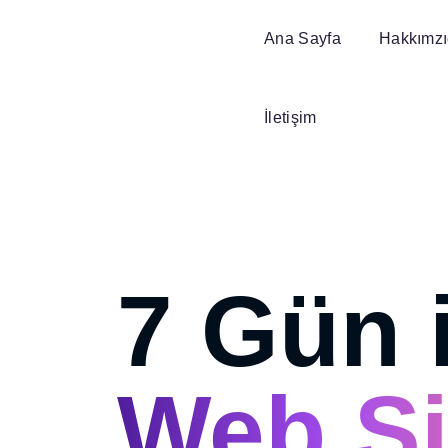
Ana Sayfa
Hakkımz
İletişim
7 Gün 
Web Si