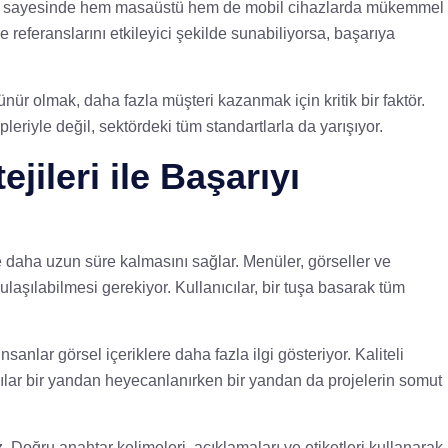
ımları sayesinde hem masaüstü hem de mobil cihazlarda mükemmel
ve referanslarını etkileyici şekilde sunabiliyorsa, başarıya
ür olmak, daha fazla müşteri kazanmak için kritik bir faktör.
leriyle değil, sektördeki tüm standartlarla da yarışıyor.
jileri ile Başarıyı
izde daha uzun süre kalmasını sağlar. Menüler, görseller ve
 ulaşılabilmesi gerekiyor. Kullanıcılar, bir tuşa basarak tüm
anlar görsel içeriklere daha fazla ilgi gösteriyor. Kaliteli
anıcılar bir yandan heyecanlanırken bir yandan da projelerin somut
 Doğru anahtar kelimeleri, açıklamaları ve etiketleri kullanarak