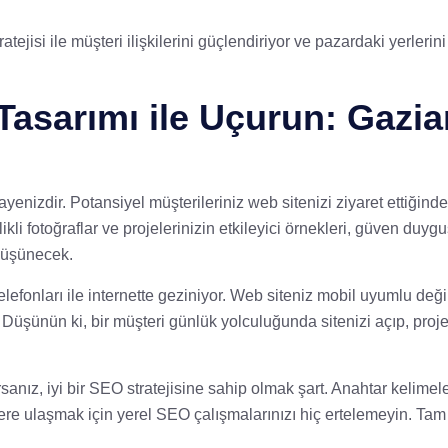
ratejisi ile müşteri ilişkilerini güçlendiriyor ve pazardaki yerleri
Tasarımı ile Uçurun: Gazian
izdir. Potansiyel müşterileriniz web sitenizi ziyaret ettiğinde, 
kli fotoğraflar ve projelerinizin etkileyici örnekleri, güven duygu
 düşünecek.
onları ile internette geziniyor. Web siteniz mobil uyumlu değils
. Düşünün ki, bir müşteri günlük yolculuğunda sitenizi açıp, proje
orsanız, iyi bir SEO stratejisine sahip olmak şart. Anahtar kelimel
ere ulaşmak için yerel SEO çalışmalarınızı hiç ertelemeyin. Tam 