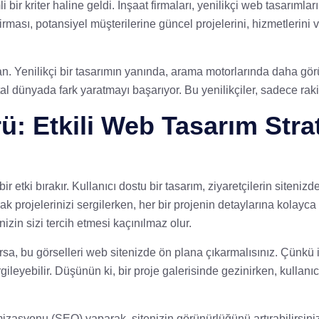
 bir kriter haline geldi. İnşaat firmaları, yenilikçi web tasar
firması, potansiyel müşterilerine güncel projelerini, hizmetlerini 
. Yenilikçi bir tasarımın yanında, arama motorlarında daha görün
al dünyada fark yaratmayı başarıyor. Bu yenilikçiler, sadece rakip
: Etkili Web Tasarım Strate
ir etki bırakır. Kullanıcı dostu bir tasarım, ziyaretçilerin siten
ak projelerinizi sergilerken, her bir projenin detaylarına kolayca
nizin sizi tercih etmesi kaçınılmaz olur.
sa, bu görselleri web sitenizde ön plana çıkarmalısınız. Çünkü ins
 sergileyebilir. Düşünün ki, bir proje galerisinde gezinirken, kull
izasyonu (SEO) yaparak, sitenizin görünürlüğünü artırabilirsiniz.