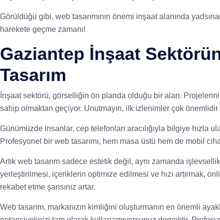
Görüldüğü gibi, web tasarımının önemi inşaat alanında yadsınamaz
harekete geçme zamanı!
Gaziantep İnşaat Sektörü
Tasarım
İnşaat sektörü, görselliğin ön planda olduğu bir alan. Projelerini
sahip olmaktan geçiyor. Unutmayın, ilk izlenimler çok önemlidir 
Günümüzde insanlar, cep telefonları aracılığıyla bilgiye hızla ul
Profesyonel bir web tasarımı, hem masa üstü hem de mobil ciha
Artık web tasarım sadece estetik değil, aynı zamanda işlevsellik
yerleştirilmesi, içeriklerin optimize edilmesi ve hızı artırmak, o
rekabet etme şansınız artar.
Web tasarım, markanızın kimliğini oluşturmanın en önemli ayaklar
potansiyelinizi tam olarak kullanamıyorsunuz demektir. Profesyone