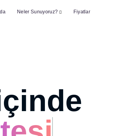
ıda
Neler Sunuyoruz?
Fiyatlar
içinde
tesi