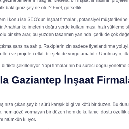
a gezinebilmelerini sağlar. Mesela, bir inşaat firmasının projelerin
lk baktığınız şey ne olur? Evet, görsellik!
mli konu ise SEO'dur. İnşaat firmaları, potansiyel müşterilerine
r. Anahtar kelimelerin doğru yerde kullanılması, hızlı yükleme sü
i dolu bir site arar; bu yüzden tasarımın yanında içerik de çok değer
ıkma şansına sahip. Rakiplerinizin sadece fiyatlandırma yoluyla k
leri ve projeleri etkili bir şekilde vurgulamalıdır. Unutmayın, il
rlikte şekilleniyor. Yapı firmalarının bu süreci doğru yönetmeleri,
la Gaziantep İnşaat Firmal
rşınıza çıkan şey bir sürü karışık bilgi ve kötü bir düzen. Bu du
rım, hem gözü yormayan bir düzen hem de kullanıcı dostu özellikl
ını mümkün kılıyor.