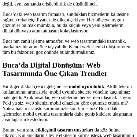
değil, aynı zamanda erişilebilirlik de düşünülmeli.
Buca’daki web tasarım firmaları, sundukları hizmetlerin kalitesine
rağmen rekabetçi fiyatlar ile dikkat çekiyor. Her bütçeye uygun
çözümler bulmak mümkün, bu da küçük veya yeni işletmelerin
dijital dünyaya adım atmasını kolaylaştırıyor.
Buca'nın canlı işletme atmosferi ve web tasarımındaki uzmanlık,
markanızı bir adım öne taşıyabilir. Kendi web sitenizi oluştururken
tüm bu faktörleri göz önünde bulundurmalısınız.
Buca’da Dijital Dönüşüm: Web
Tasarımında Öne Çıkan Trendler
Bir diğer dikkat çekici gelişme ise
mobil uyumluluk
. Akıllı telefon
kullanımının artmasıyla, mobil uyumlu sitelere yönelim kaçınılmaz
hale geldi. Artık insanlar, web sitelerine her yerden ulaşmak istiyor.
Peki ya siz, web sitenizi mobil cihazlara göre optimize ettiniz mi?
Yoksa hala masaüstü sürümünüzle sınırlı mısınız? Buca’daki
işletmeler, mobil uyumlu tasarımlarla daha geniş kitlelere ulaşmanın
avantajlarını keşfediyor.
Bunun yanı sıra,
etkileşimli tasarım unsurları
da göz önüne
çıkıyor. Kullanıcıların siteyle etkileşim kurma isteği, web tasarımının