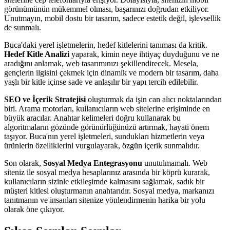
görünümünün mükemmel olması, başarınızı doğrudan etkiliyor.
Unutmayın, mobil dostu bir tasarım, sadece estetik değil, işlevsellik
de sunmalı.
Buca'daki yerel işletmelerin, hedef kitlelerini tanıması da kritik.
Hedef Kitle Analizi
yaparak, kimin neye ihtiyaç duyduğunu ve ne
aradığını anlamak, web tasarımınızı şekillendirecek. Mesela,
gençlerin ilgisini çekmek için dinamik ve modern bir tasarım, daha
yaşlı bir kitle içinse sade ve anlaşılır bir yapı tercih edilebilir.
SEO ve İçerik Stratejisi
oluşturmak da işin can alıcı noktalarından
biri. Arama motorları, kullanıcıların web sitelerine erişiminde en
büyük aracılar. Anahtar kelimeleri doğru kullanarak bu
algoritmaların gözünde görünürlüğünüzü artırmak, hayati önem
taşıyor. Buca'nın yerel işletmeleri, sundukları hizmetlerin veya
ürünlerin özelliklerini vurgulayarak, özgün içerik sunmalıdır.
Son olarak,
Sosyal Medya Entegrasyonu
unutulmamalı. Web
siteniz ile sosyal medya hesaplarınız arasında bir köprü kurarak,
kullanıcıların sizinle etkileşimde kalmasını sağlamak, sadık bir
müşteri kitlesi oluşturmanın anahtarıdır. Sosyal medya, markanızı
tanıtmanın ve insanları sitenize yönlendirmenin harika bir yolu
olarak öne çıkıyor.