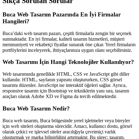
Sıkça Sorulan Sorular
Buca Web Tasarım Pazarında En İyi Firmalar
Hangileri?
Buca’daki web tasarım pazarı, çeşitli firmalarla zengin bir seçenek
sunmaktadır. En iyi firmalar, kaliteli tasarım hizmetleri, müşteri
memnuniyeti ve rekabetçi fiyatlar sunarak öne çıkar. Yerel firmaların
portföylerini inceleyerek, ihtiyaçlarınıza uygun olanı seçebilirsiniz.
Web Tasarımı İçin Hangi Teknolojiler Kullanılıyor?
Web tasarımında genellikle HTML, CSS ve JavaScript gibi diller
kullanılır. HTML, sayfanın yapısını oluştururken, CSS görsel
tasarımı düzenler. JavaScript ise interaktif öğeleri sağlar. Ayrıca,
responsive tasarım için Bootstrap ve tekniklerin yanı sıra, tasarım
araçları olarak Adobe XD ve Figma da tercih edilmektedir.
Buca Web Tasarım Nedir?
Buca web tasarım, Buca bölgesinde yerel işletmeler veya bireyler
için web siteleri oluşturma sürecidir. Amacı, kullanıcı dostu, görsel
olarak çekici ve işlevsel siteler aracılığıyla çevrimiçi varlık
oluşturmak ve marka bilinirliğini artırmaktır. Bu süreç; tasarım,