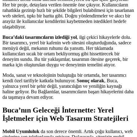
Her bir proje, detaylara verilen önemle öne çıkıyor. Kullanıcıların
rahatlıkla gezinip hızlı bir şekilde bilgileri bulabilmesi için tasarlanan
web siteleri, tıpkı bir harita gibi. Doğru yönlendirmeler ve akıcı bir
arayüz ile kullanıcılar kendilerini kaybetmeden istedikleri hedefe
ulaşabiliyor.
Buca’daki tasarımcıların izlediği yol
, ilgi çekici hikayelerle dolu.
Bir tasarımcı, yerel bir kafenin web sitesini oluşturduğunda, sadece
menüyü değil, mekanın ruhunu da yansıttı. Her tıklamada
kullanıcıları sıcak bir ortam bekliyormuş gibi hissettirecek bir
deneyim sundu. Bu tür yaklaşımlar, tasarımın ötesine geçerek, bir
marka için oluşturulan duygu ve deneyimin temelini atıyor.
Moda, sanat ve teknolojinin buluştuğu bir ortamda, her tasarımcı
kendi özel tarifiyle katkıda bulunuyor.
Sonuç olarak
, Buca,
yalnızca yerel bir şehir değil, yaratıcılığın ve yeniliğin kaynağı
haline geliyor. Bu Bağlantılar, tasarımcıların başarı hikayelerini daha
da taşımaya devam ediyor.
Buca’nın Geleceği İnternette: Yerel
İşletmeler için Web Tasarım Stratejileri
Mobil Uyumluluk
da son derece önemli. Artık çoğu kullanıcı, web
sitelerine cep telefonlarıyla erişiyor. Dolayısıyla, sitenizin mobil