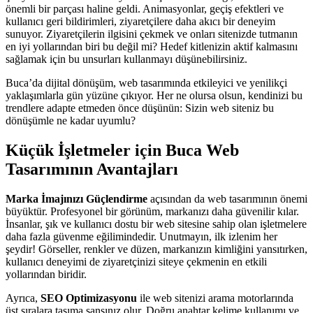
önemli bir parçası haline geldi. Animasyonlar, geçiş efektleri ve
kullanıcı geri bildirimleri, ziyaretçilere daha akıcı bir deneyim
sunuyor. Ziyaretçilerin ilgisini çekmek ve onları sitenizde tutmanın
en iyi yollarından biri bu değil mi? Hedef kitlenizin aktif kalmasını
sağlamak için bu unsurları kullanmayı düşünebilirsiniz.
Buca’da dijital dönüşüm, web tasarımında etkileyici ve yenilikçi
yaklaşımlarla gün yüzüne çıkıyor. Her ne olursa olsun, kendinizi bu
trendlere adapte etmeden önce düşünün: Sizin web siteniz bu
dönüşümle ne kadar uyumlu?
Küçük İşletmeler için Buca Web
Tasarımının Avantajları
Marka İmajınızı Güçlendirme
açısından da web tasarımının önemi
büyüktür. Profesyonel bir görünüm, markanızı daha güvenilir kılar.
İnsanlar, şık ve kullanıcı dostu bir web sitesine sahip olan işletmelere
daha fazla güvenme eğilimindedir. Unutmayın, ilk izlenim her
şeydir! Görseller, renkler ve düzen, markanızın kimliğini yansıtırken,
kullanıcı deneyimi de ziyaretçinizi siteye çekmenin en etkili
yollarından biridir.
Ayrıca,
SEO Optimizasyonu
ile web sitenizi arama motorlarında
üst sıralara taşıma şansınız olur. Doğru anahtar kelime kullanımı ve