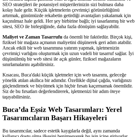
SEO stratejileri ile potansiyel müşterilerinizin sizi bulması daha
kolay hale gelir. Küçük işletmelerin çevrimiçi görünürlüğünü
artırmak, günümüzde rekabetin getirdiği avantajları yakalamak için
kaçınılmaz hale geldi. Her şey birbirine bağlı; iyi tasarlanmış bir web
sitesi, SEO ile birleştiğinde, daha fazla dönüşüm sağlayabilir.
Maliyet ve Zaman Tasarrufu
da önemli bir faktördür. Birçok kişi,
fiziksel bir mağaza açmanın maliyetini düşünerek geri adım atabilir.
Ancak etkili bir web tasarımına yatırım yapmak, işletmenizin
çevrimiçi varlığını oluşturmak için uzun vadeli bir tasarruf sağlar. İyi
düşünülmüş bir web sitesi ile açık günler, fiziksel mağazaların
sınırlamalarını aşabilirsiniz.
Kısacası, Buca'daki küçük işletmeler için web tasarımı, geleceğe
yönelik atılan akıllıca bir adımdır. Özellikle dijital çağda, varlığınızı
güçlendirmek ve büyütmek için hiçbir fırsatı kaçırmamak önemlidir.
Siz de bu fırsatları değerlendirerek, işletmenizi bir adım öteye
taşıyabilirsiniz.
Buca’da Eşsiz Web Tasarımları: Yerel
Tasarımcıların Başarı Hikayeleri
Bu tasarımcılar, sadece estetik kaygılarla değil, aynı zamanda
kullanıcı dostu olma ilkesini benimseyerek bu işin içine giriyorlar.