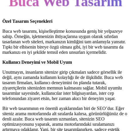
Buca Web Tasarım
Özel Tasarım Seçenekleri
Buca web tasarımı, kişiselleştirme konusunda geniş bir yelpazeye
sahip. Örneğin, işletmenizin ihtiyaçlarına uygun olarak sıfırdan
tasarlanan web siteleri, markanızın kimliğini tam anlamıyla yansıtır.
Tıpkı bir elbisenin bireye özgü olması gibi, iyi bir web tasarımı da
markanızı en iyi şekilde temsil eden unsurları içermelidir.
Kullanıcı Deneyimi ve Mobil Uyum
Unutmayın, insanların sitenize girip çıkmaları sadece görsellik ile
değil, aynı zamanda kullanım kolaylığı ile de ilişkilidir. Buca web
tasarım firmaları, kullanıcı deneyimini ön planda tutarak,
ziyaretçilerin sitenizden memnun kalmasını sağlar. Mobil uyumlu
tasarımlar sayesinde, kullanıcılar ister bilgisayardan, ister cep
telefonundan ziyaret etsin, her zaman akıcı bir deneyim yaşar.
Bir web tasarımının en önemli ayaklarından biri de SEO’dur. Eğer
siteniz arama motorlarında alt sıralarda kalırsa, görünürlüğünüz de o
denli azalır. Buca web tasarım uzmanları, sitenizin SEO
optimizasyonunu yaparak, arama motorlarındaki sıralamanızı
artırmaya odaklanır. Yani, bir site tasarımlanırken, sadece estetik