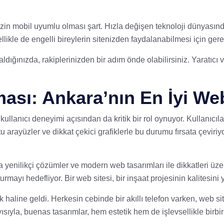
itenizin mobil uyumlu olması şart. Hızla değişen teknoloji dünyas
 özellikle de engelli bireylerin sitenizden faydalanabilmesi için 
ınızda, rakiplerinizden bir adım önde olabilirsiniz. Yaratıcı ve et
ması: Ankara’nın En İyi We
ullanıcı deneyimi açısından da kritik bir rol oynuyor. Kullanıcıla
stu arayüzler ve dikkat çekici grafiklerle bu durumu fırsata çeviri
yenilikçi çözümler ve modern web tasarımları ile dikkatleri üzer
turmayı hedefliyor. Bir web sitesi, bir inşaat projesinin kalitesini ya
 haline geldi. Herkesin cebinde bir akıllı telefon varken, web si
sıyla, buenas tasarımlar, hem estetik hem de işlevsellikle birbiri