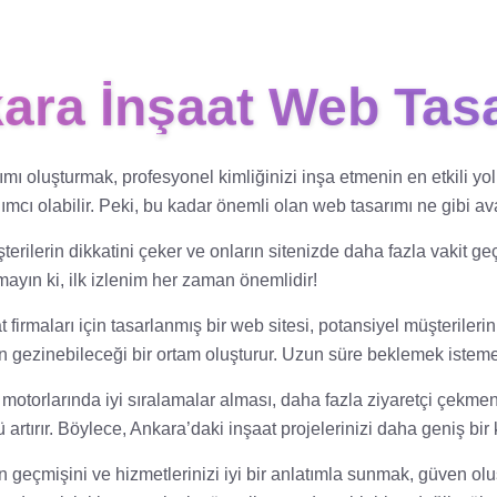
ara İnşaat Web Tas
mı oluşturmak, profesyonel kimliğinizi inşa etmenin en etkili yol
ımcı olabilir. Peki, bu kadar önemli olan web tasarımı ne gibi a
üşterilerin dikkatini çeker ve onların sitenizde daha fazla vakit 
mayın ki, ilk izlenim her zaman önemlidir!
t firmaları için tasarlanmış bir web sitesi, potansiyel müşterileri
 gezinebileceği bir ortam oluşturur. Uzun süre beklemek istemeyen
torlarında iyi sıralamalar alması, daha fazla ziyaretçi çekmen
rtırır. Böylece, Ankara’daki inşaat projelerinizi daha geniş bir ki
zın geçmişini ve hizmetlerinizi iyi bir anlatımla sunmak, güven olu