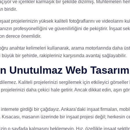
a açıyor ve içerikler karmaşık bir şekilde dizilmiş. Muhtemelen h
 biridir.
şaat projelerinizin yüksek kaliteli fotoğraflarını ve videolarını ku
zın profesyonelliğini ve güvenilirliğini de pekiştirir. İnşaat sekt
son derece önemlidir.
u anahtar kelimeleri kullanarak, arama motorlarında daha üst sı
 büyük bir şehirde, rakipleriniz karşısında avantaj sağlayabilir.
çin Unutulmaz Web Tasarım
lemez. Kaliteli projelerinizi sergilemek için etkileyici görseller 
projelerinizi daha çekici hale getirir. Ancak dikkat edin, aşırı gör
internete girdiği bir çağdayız. Ankara’daki inşaat firmaları, mo
r. Kısacası, masanın üzerinde bir inşaat projesi değil; herkesin c
nizin o sayfada kalmasını beklemeyin. Hız, özellikle inşaat sektö