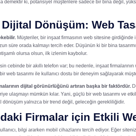
a demektir ki, potansiyel müşterilere sadece bir bina değil, yük
 Dijital Dönüşüm: Web Tas
kebilir.
Müşteriler, bir inşaat firmasının web sitesine girdiğinde i
 uzun süre orada kalmayı tercih eder. Düşünün ki bir bina tasarım
işamlı olursa olsun, ilk izlenim kaybolur.
sin cebinde bir akıllı telefon var; bu nedenle, inşaat firmalarını
stün bir web tasarımı ile kullanıcı dostu bir deneyim sağlayarak 
larının dijital görünürlüğünü artıran başka bir faktördür.
Do
iye ulaşmayı mümkün kılar. Yani, güçlü bir web tasarımı ve etkili
al dönüşüm yalnızca bir trend değil, geleceğin gerekliliğidir.
aki Firmalar için Etkili We
ullanıcı, bilgi ararken mobil cihazlarını tercih ediyor. Eğer sit