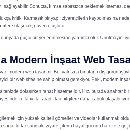
ni sağlayabilir. Sonuçta, kimse sabırsızca beklemek istemez, de
 oldukça kritik. Karmaşık bir yapı, ziyaretçilerin kaybolmasına nede
terilere ulaşmak, güven oluşturur.
al dünyada güçlü bir yer edinmesine yardımcı olur. Unutmayın, iyi 
da Modern İnşaat Web Tasa
ar: modern web tasarımı. Bu, yalnızca binaların dış görünüşüyle i
leyici bir web sitesine sahip olması gerekiyor. Peki, modern inş
, sitenizde dolaşırken rahat hissetmelidir. Hız, burada anahtar bi
ayesinde kullanıcılar aradıkları bilgilere daha çabuk ulaşabiliyo
rgilemek için yüksek kaliteli görseller ve videolar kullanmak oldukç
 sanal turlar sunmak, ziyaretçilerin hayal gücünü harekete geçir