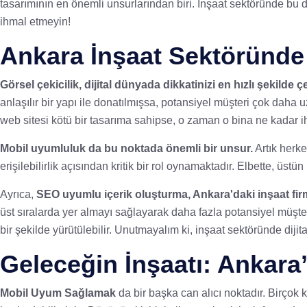
tasarımının en önemli unsurlarından biri. İnşaat sektöründe bu d
ihmal etmeyin!
Ankara İnşaat Sektöründe
Görsel çekicilik, dijital dünyada dikkatinizi en hızlı şekilde çe
anlaşılır bir yapı ile donatılmışsa, potansiyel müşteri çok daha
web sitesi kötü bir tasarıma sahipse, o zaman o bina ne kadar iht
Mobil uyumluluk da bu noktada önemli bir unsur.
Artık herke
erişilebilirlik açısından kritik bir rol oynamaktadır. Elbette, ü
Ayrıca,
SEO uyumlu içerik oluşturma, Ankara'daki inşaat firma
üst sıralarda yer almayı sağlayarak daha fazla potansiyel müşter
bir şekilde yürütülebilir. Unutmayalım ki, inşaat sektöründe dijit
Geleceğin İnşaatı: Ankara’d
Mobil Uyum Sağlamak
da bir başka can alıcı noktadır. Birçok k