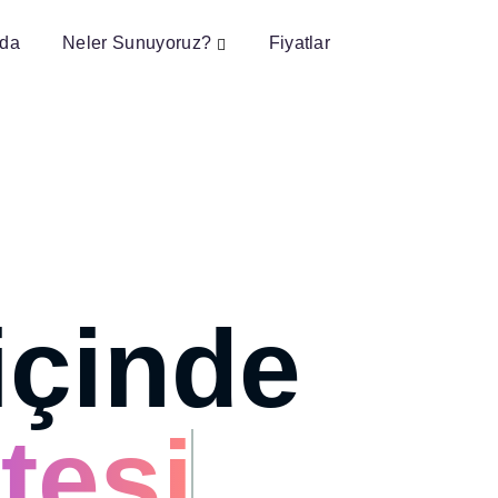
ıda
Neler Sunuyoruz?
Fiyatlar
içinde
tesi