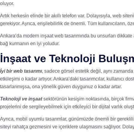
oluyor.
Artık herkesin elinde bir akıllı telefon var. Dolayısıyla, web s
gerekiyor. Ayrıca, erişilebilirlik de önemli. Tüm kullanıcıların,
Ankara’da modern inşaat web tasarımında bu unsurları dikkate aldığ
bağ kurmanın en iyi yoludur.
İnşaat ve Teknoloji Buluş
İyi bir web tasarımı
, sadece görsel estetik değil, aynı zamanda k
etkileşimi o kadar artıyor. Ankara’daki tasarımcılar, kullanıcı do
tasarlanmışsa, ona yönelik güven duygunuz o kadar artar.
Teknoloji ve inşaat
sektörünün kesişim noktasında, birçok firma 
projelerini de sergileyebilmek için etkileyici bir dijital varlık oluş
Ayrıca, mobil uyumlu tasarımlar, günümüzde önemli bir gereklilik
siteyi rahatça gezmesini ve içeriklere ulaşmasını sağlıyor. Dolayı