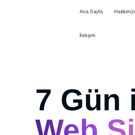
Ana Sayfa
Hakkımz
İletişim
7 Gün 
Web Si