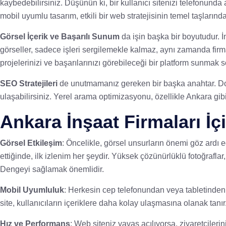
kaybedebilirsiniz. Düşünün ki, bir kullanıcı sitenizi telefonund
mobil uyumlu tasarım, etkili bir web stratejisinin temel taşlarından
Görsel İçerik ve Başarılı Sunum
da işin başka bir boyutudur. İn
görseller, sadece işleri sergilemekle kalmaz, aynı zamanda firmanı
projelerinizi ve başarılarınızı görebileceği bir platform sunmak 
SEO Stratejileri
de unutmamanız gereken bir başka anahtar. Doğr
ulaşabilirsiniz. Yerel arama optimizasyonu, özellikle Ankara gibi
Ankara İnşaat Firmaları İ
Görsel Etkileşim
: Öncelikle, görsel unsurların önemi göz ardı edi
ettiğinde, ilk izlenim her şeydir. Yüksek çözünürlüklü fotoğraflar, 
Dengeyi sağlamak önemlidir.
Mobil Uyumluluk
: Herkesin cep telefonundan veya tabletinden 
site, kullanıcıların içeriklere daha kolay ulaşmasına olanak tanı
Hız ve Performans
: Web siteniz yavaş açılıyorsa, ziyaretçileri