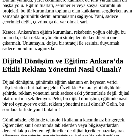
başka yolu. Eğitim fuarları, seminerler veya sosyal sorumluluk
projeleri, bu tür kurumların topluma olan katkılarını sergilerken aynı
zamanda görünürlüklerini artırmalarını sağlıyor. Yani, sadece
çevrimiçi değil, çevrimdışı da var olmak şart.
Kısaca, Ankara'nın eğitim kurumları, rekabetin yoğun olduğu bu
ortamda, etkili reklam yönetimi stratejileri ile kendilerini öne
çıkarmalı. Unutmayın, doğru bir strateji ile sesinizi duyurmak,
sadece bir adım uzağınızda!
Dijital Dönüşüm ve Eğitim: Ankara’da
Etkili Reklam Yönetimi Nasıl Olmalı?
Dijital dönüşüm, günümüz eğitim alanının en heyecan verici
köşelerinden biri haline geldi. Özellikle Ankara gibi büyük bir
şehirde, reklam yönetimi artık sadece eski yöntemlerle değil, dijital
platformlarla şekilleniyor. Peki, bu dijital dönüşüm, eğitimde nasıl
bir rol oynuyor ve etkili reklam yönetimi nasıl olmalı? Gelin, bu
sorulara birlikte yanıt bulalım!
Günümüzde, eğitimde teknoloji kullanımı kaçınılmaz bir gerçek.
Öğrenciler, sınıf ortamında tabletlerden veya bilgisayarlardan
dersleri takip ederken, eğitimciler de dijital içerikler hazırlayarak