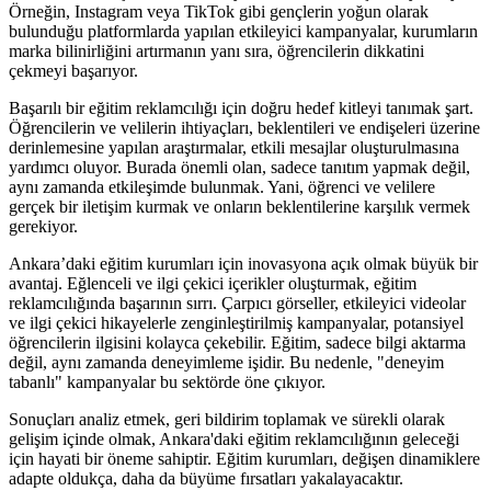
Örneğin, Instagram veya TikTok gibi gençlerin yoğun olarak
bulunduğu platformlarda yapılan etkileyici kampanyalar, kurumların
marka bilinirliğini artırmanın yanı sıra, öğrencilerin dikkatini
çekmeyi başarıyor.
Başarılı bir eğitim reklamcılığı için doğru hedef kitleyi tanımak şart.
Öğrencilerin ve velilerin ihtiyaçları, beklentileri ve endişeleri üzerine
derinlemesine yapılan araştırmalar, etkili mesajlar oluşturulmasına
yardımcı oluyor. Burada önemli olan, sadece tanıtım yapmak değil,
aynı zamanda etkileşimde bulunmak. Yani, öğrenci ve velilere
gerçek bir iletişim kurmak ve onların beklentilerine karşılık vermek
gerekiyor.
Ankara’daki eğitim kurumları için inovasyona açık olmak büyük bir
avantaj. Eğlenceli ve ilgi çekici içerikler oluşturmak, eğitim
reklamcılığında başarının sırrı. Çarpıcı görseller, etkileyici videolar
ve ilgi çekici hikayelerle zenginleştirilmiş kampanyalar, potansiyel
öğrencilerin ilgisini kolayca çekebilir. Eğitim, sadece bilgi aktarma
değil, aynı zamanda deneyimleme işidir. Bu nedenle, "deneyim
tabanlı" kampanyalar bu sektörde öne çıkıyor.
Sonuçları analiz etmek, geri bildirim toplamak ve sürekli olarak
gelişim içinde olmak, Ankara'daki eğitim reklamcılığının geleceği
için hayati bir öneme sahiptir. Eğitim kurumları, değişen dinamiklere
adapte oldukça, daha da büyüme fırsatları yakalayacaktır.