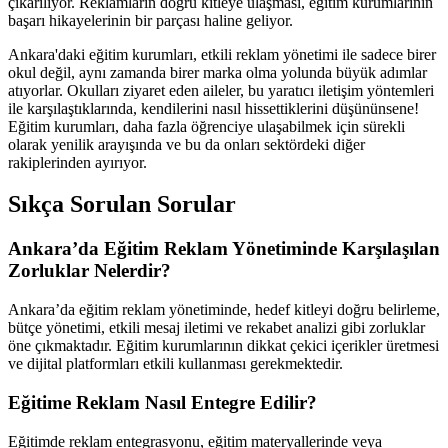
çıkarılıyor. Reklamların doğru kitleye ulaşması, eğitim kurumlarının
başarı hikayelerinin bir parçası haline geliyor.
Ankara'daki eğitim kurumları, etkili reklam yönetimi ile sadece birer
okul değil, aynı zamanda birer marka olma yolunda büyük adımlar
atıyorlar. Okulları ziyaret eden aileler, bu yaratıcı iletişim yöntemleri
ile karşılaştıklarında, kendilerini nasıl hissettiklerini düşününsene!
Eğitim kurumları, daha fazla öğrenciye ulaşabilmek için sürekli
olarak yenilik arayışında ve bu da onları sektördeki diğer
rakiplerinden ayırıyor.
Sıkça Sorulan Sorular
Ankara’da Eğitim Reklam Yönetiminde Karşılaşılan
Zorluklar Nelerdir?
Ankara’da eğitim reklam yönetiminde, hedef kitleyi doğru belirleme,
bütçe yönetimi, etkili mesaj iletimi ve rekabet analizi gibi zorluklar
öne çıkmaktadır. Eğitim kurumlarının dikkat çekici içerikler üretmesi
ve dijital platformları etkili kullanması gerekmektedir.
Eğitime Reklam Nasıl Entegre Edilir?
Eğitimde reklam entegrasyonu, eğitim materyallerinde veya