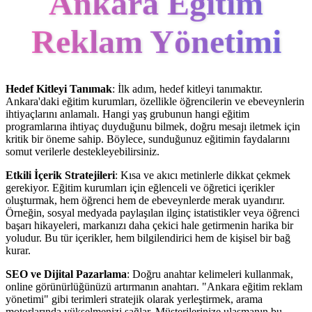
Ankara Eğitim
Reklam Yönetimi
Hedef Kitleyi Tanımak
: İlk adım, hedef kitleyi tanımaktır.
Ankara'daki eğitim kurumları, özellikle öğrencilerin ve ebeveynlerin
ihtiyaçlarını anlamalı. Hangi yaş grubunun hangi eğitim
programlarına ihtiyaç duyduğunu bilmek, doğru mesajı iletmek için
kritik bir öneme sahip. Böylece, sunduğunuz eğitimin faydalarını
somut verilerle destekleyebilirsiniz.
Etkili İçerik Stratejileri
: Kısa ve akıcı metinlerle dikkat çekmek
gerekiyor. Eğitim kurumları için eğlenceli ve öğretici içerikler
oluşturmak, hem öğrenci hem de ebeveynlerde merak uyandırır.
Örneğin, sosyal medyada paylaşılan ilginç istatistikler veya öğrenci
başarı hikayeleri, markanızı daha çekici hale getirmenin harika bir
yoludur. Bu tür içerikler, hem bilgilendirici hem de kişisel bir bağ
kurar.
SEO ve Dijital Pazarlama
: Doğru anahtar kelimeleri kullanmak,
online görünürlüğünüzü artırmanın anahtarı. "Ankara eğitim reklam
yönetimi" gibi terimleri stratejik olarak yerleştirmek, arama
motorlarında yükselmenizi sağlar. Müşterilerinize ulaşmanın bu