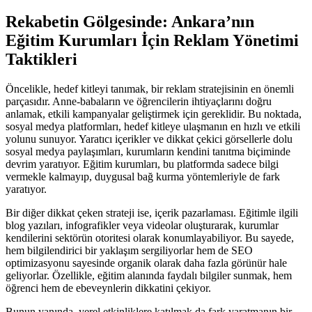
Rekabetin Gölgesinde: Ankara’nın
Eğitim Kurumları İçin Reklam Yönetimi
Taktikleri
Öncelikle, hedef kitleyi tanımak, bir reklam stratejisinin en önemli
parçasıdır. Anne-babaların ve öğrencilerin ihtiyaçlarını doğru
anlamak, etkili kampanyalar geliştirmek için gereklidir. Bu noktada,
sosyal medya platformları, hedef kitleye ulaşmanın en hızlı ve etkili
yolunu sunuyor. Yaratıcı içerikler ve dikkat çekici görsellerle dolu
sosyal medya paylaşımları, kurumların kendini tanıtma biçiminde
devrim yaratıyor. Eğitim kurumları, bu platformda sadece bilgi
vermekle kalmayıp, duygusal bağ kurma yöntemleriyle de fark
yaratıyor.
Bir diğer dikkat çeken strateji ise, içerik pazarlaması. Eğitimle ilgili
blog yazıları, infografikler veya videolar oluşturarak, kurumlar
kendilerini sektörün otoritesi olarak konumlayabiliyor. Bu sayede,
hem bilgilendirici bir yaklaşım sergiliyorlar hem de SEO
optimizasyonu sayesinde organik olarak daha fazla görünür hale
geliyorlar. Özellikle, eğitim alanında faydalı bilgiler sunmak, hem
öğrenci hem de ebeveynlerin dikkatini çekiyor.
Bunun yanında, yerel etkinliklere katılmak da fark yaratmanın bir