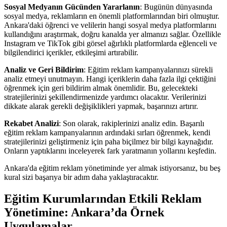
Sosyal Medyanın Gücünden Yararlanın
: Bugünün dünyasında
sosyal medya, reklamların en önemli platformlarından biri olmuştur.
Ankara'daki öğrenci ve velilerin hangi sosyal medya platformlarını
kullandığını araştırmak, doğru kanalda yer almanızı sağlar. Özellikle
Instagram ve TikTok gibi görsel ağırlıklı platformlarda eğlenceli ve
bilgilendirici içerikler, etkileşimi artırabilir.
Analiz ve Geri Bildirim
: Eğitim reklam kampanyalarınızı sürekli
analiz etmeyi unutmayın. Hangi içeriklerin daha fazla ilgi çektiğini
öğrenmek için geri bildirim almak önemlidir. Bu, gelecekteki
stratejilerinizi şekillendirmenizde yardımcı olacaktır. Verilerinizi
dikkate alarak gerekli değişiklikleri yapmak, başarınızı artırır.
Rekabet Analizi
: Son olarak, rakiplerinizi analiz edin. Başarılı
eğitim reklam kampanyalarının ardındaki sırları öğrenmek, kendi
stratejilerinizi geliştirmeniz için paha biçilmez bir bilgi kaynağıdır.
Onların yaptıklarını inceleyerek fark yaratmanın yollarını keşfedin.
Ankara'da eğitim reklam yönetiminde yer almak istiyorsanız, bu beş
kural sizi başarıya bir adım daha yaklaştıracaktır.
Eğitim Kurumlarından Etkili Reklam
Yönetimine: Ankara’da Örnek
Uygulamalar