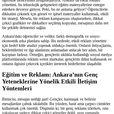
öğrenme deneyimini zenginleştiriyor. Ankara’da etkili reklam
yönetimi, bu teknolojik gelişmeleri eğitim materyallerine entegre
ederken devreye giriyor. Peki, bu ne anlama geliyor? Öğrencilerin
dikkatini çekmek için görsel ve işitsel materyaller kullanmak, etkili
bir strateji. Mesela, bir reklam kampanyası oluştururken, dikkat
çekici grafikler ve dikkatlice seçilmiş kopyalar, mesajınızı daha net
bir şekilde iletmenizi sağlar.
Ankara'daki öğrenciler ve veliler, farklı demografik ve sosyo-
ekonomik arka planlara sahip. Bu nedenle, etkili reklam yönetimi
için hedef kitle analizi yapmak oldukça önemli. Onların ihtiyaçlarını,
beklentilerini ve ilgi alanlarını anlamadan atılacak her adım, bir
kayıptan farksız. Örneğin, gençlerin sıklıkla kullandığı sosyal medya
platformlarında reklam veren markalar, gençlerin dilini kullanarak ve
onların ilgisini çekecek içerikler üreterek hedeflerine ulaşabilir.
Eğitim ve Reklam: Ankara’nın Genç
Yeteneklerine Yönelik Etkili İletişim
Yöntemleri
Birincisi, mesajın netliği şart! Gençler, karmaşık ve belirsiz
mesajlardan çabuk sıkılabilir. Bu yüzden, basit ama çarpıcı cümleler
kullanmak çok önemli. Düşünün ki, bir genç reklamı izlerken, onu
yakalayan sadece dikkat çekici görseller değil, aynı zamanda