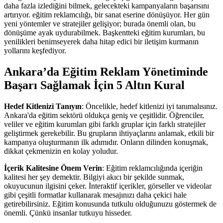
daha fazla izlediğini bilmek, gelecekteki kampanyaların başarısını
artırıyor. eğitim reklamcılığı, bir sanat eserine dönüşüyor. Her gün
yeni yöntemler ve stratejiler gelişiyor; burada önemli olan, bu
dönüşüme ayak uydurabilmek. Başkentteki eğitim kurumları, bu
yenilikleri benimseyerek daha hitap edici bir iletişim kurmanın
yollarını keşfediyor.
Ankara’da Eğitim Reklam Yönetiminde
Başarı Sağlamak İçin 5 Altın Kural
Hedef Kitlenizi Tanıyın
: Öncelikle, hedef kitlenizi iyi tanımalısınız.
Ankara'da eğitim sektörü oldukça geniş ve çeşitlidir. Öğrenciler,
veliler ve eğitim kurumları gibi farklı gruplar için farklı stratejiler
geliştirmek gerekebilir. Bu grupların ihtiyaçlarını anlamak, etkili bir
kampanya oluşturmanın ilk adımıdır. Onların dilinden konuşmak,
dikkat çekmenizin en kolay yoludur.
İçerik Kalitesine Önem Verin
: Eğitim reklamcılığında içeriğin
kalitesi her şey demektir. Bilgiyi akıcı bir şekilde sunmak,
okuyucunun ilgisini çeker. İnteraktif içerikler, görseller ve videolar
gibi çeşitli formatlar kullanarak mesajınızı daha çekici hale
getirebilirsiniz. Eğitim konusunda tutkulu olduğunuzu göstermek de
önemli. Çünkü insanlar tutkuyu hisseder.