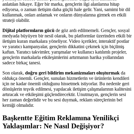
anlatılan hikaye. Eğer bir marka, gençlerin ilgi alanlarına hitap
ediyorsa, o zaman iletişim daha güçlü hale gelir. Yani, samimi bir dil
kullanmak, onları anlamak ve onların dünyalarına girmek en etkili
strateji olabilir.
Dijital platformların gücü
de göz ardı edilmemeli. Gençler, sosyal
medyada büyüyen bir nesil olarak, bu platformlar üzerinden etkili bir
iletişim kuran markalara yöneliyor. Video içerikler, interaktif postlar
ve yaratıcı kampanyalar, gençlerin dikkatini çekmek için biçilmiş
kaftan. Yaratıcı takvimler, yarışmalar ve kullanıcı katılımlı projeler,
gençlerin markalarla etkileşimlerini artırmanın harika yollarından
sadece birkaç tanesi.
Son olarak,
doğru geri bildirim mekanizmaları oluşturmak
da
oldukça önemli. Gençler, sunulan hizmetlerin ve ürünlerin kendileri
için ne kadar önemli olduğunu hissetmek istiyorlar. Bu nedenle geri
dönüşlerin teşvik edilmesi, yapılacak iletişim çalışmalarının kalitesini
artıracak ve etkileşimi güçlendirecektir. Unutmayın, gençlerin sesi
her zaman değerlidir ve bu sesi duymak, reklam süreçlerinin bel
kemiği olmalıdır.
Başkentte Eğitim Reklamına Yenilikçi
Yaklaşımlar: Ne Nasıl Değişiyor?