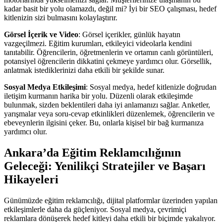
kadar basit bir yolu olamazdı, değil mi? İyi bir SEO çalışması, hedef
kitlenizin sizi bulmasını kolaylaştırır.
Görsel İçerik ve Video
: Görsel içerikler, günlük hayatın
vazgeçilmezi. Eğitim kurumları, etkileyici videolarla kendini
tanıtabilir. Öğrencilerin, öğretmenlerin ve ortamın canlı görüntüleri,
potansiyel öğrencilerin dikkatini çekmeye yardımcı olur. Görsellik,
anlatmak istediklerinizi daha etkili bir şekilde sunar.
Sosyal Medya Etkileşimi
: Sosyal medya, hedef kitlenizle doğrudan
iletişim kurmanın harika bir yolu. Düzenli olarak etkileşimde
bulunmak, sizden beklentileri daha iyi anlamanızı sağlar. Anketler,
yarışmalar veya soru-cevap etkinlikleri düzenlemek, öğrencilerin ve
ebeveynlerin ilgisini çeker. Bu, onlarla kişisel bir bağ kurmanıza
yardımcı olur.
Ankara’da Eğitim Reklamcılığının
Geleceği: Yenilikçi Stratejiler ve Başarı
Hikayeleri
Günümüzde eğitim reklamcılığı, dijital platformlar üzerinden yapılan
etkileşimlerle daha da güçleniyor. Sosyal medya, çevrimiçi
reklamlara dönüşerek hedef kitleyi daha etkili bir biçimde yakalıyor.