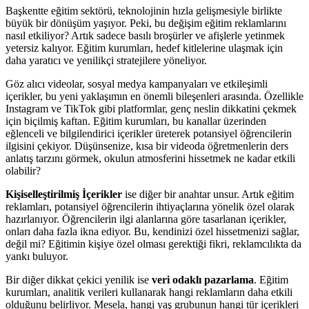
Başkentte eğitim sektörü, teknolojinin hızla gelişmesiyle birlikte
büyük bir dönüşüm yaşıyor. Peki, bu değişim eğitim reklamlarını
nasıl etkiliyor? Artık sadece basılı broşürler ve afişlerle yetinmek
yetersiz kalıyor. Eğitim kurumları, hedef kitlelerine ulaşmak için
daha yaratıcı ve yenilikçi stratejilere yöneliyor.
Göz alıcı videolar, sosyal medya kampanyaları ve etkileşimli
içerikler, bu yeni yaklaşımın en önemli bileşenleri arasında. Özellikle
Instagram ve TikTok gibi platformlar, genç neslin dikkatini çekmek
için biçilmiş kaftan. Eğitim kurumları, bu kanallar üzerinden
eğlenceli ve bilgilendirici içerikler üreterek potansiyel öğrencilerin
ilgisini çekiyor. Düşünsenize, kısa bir videoda öğretmenlerin ders
anlatış tarzını görmek, okulun atmosferini hissetmek ne kadar etkili
olabilir?
Kişiselleştirilmiş İçerikler
ise diğer bir anahtar unsur. Artık eğitim
reklamları, potansiyel öğrencilerin ihtiyaçlarına yönelik özel olarak
hazırlanıyor. Öğrencilerin ilgi alanlarına göre tasarlanan içerikler,
onları daha fazla ikna ediyor. Bu, kendinizi özel hissetmenizi sağlar,
değil mi? Eğitimin kişiye özel olması gerektiği fikri, reklamcılıkta da
yankı buluyor.
Bir diğer dikkat çekici yenilik ise
veri odaklı pazarlama
. Eğitim
kurumları, analitik verileri kullanarak hangi reklamların daha etkili
olduğunu belirliyor. Mesela, hangi yaş grubunun hangi tür içerikleri