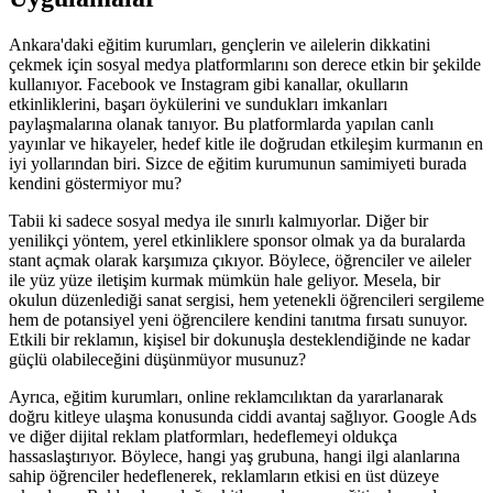
Ankara'daki eğitim kurumları, gençlerin ve ailelerin dikkatini
çekmek için sosyal medya platformlarını son derece etkin bir şekilde
kullanıyor. Facebook ve Instagram gibi kanallar, okulların
etkinliklerini, başarı öykülerini ve sundukları imkanları
paylaşmalarına olanak tanıyor. Bu platformlarda yapılan canlı
yayınlar ve hikayeler, hedef kitle ile doğrudan etkileşim kurmanın en
iyi yollarından biri. Sizce de eğitim kurumunun samimiyeti burada
kendini göstermiyor mu?
Tabii ki sadece sosyal medya ile sınırlı kalmıyorlar. Diğer bir
yenilikçi yöntem, yerel etkinliklere sponsor olmak ya da buralarda
stant açmak olarak karşımıza çıkıyor. Böylece, öğrenciler ve aileler
ile yüz yüze iletişim kurmak mümkün hale geliyor. Mesela, bir
okulun düzenlediği sanat sergisi, hem yetenekli öğrencileri sergileme
hem de potansiyel yeni öğrencilere kendini tanıtma fırsatı sunuyor.
Etkili bir reklamın, kişisel bir dokunuşla desteklendiğinde ne kadar
güçlü olabileceğini düşünmüyor musunuz?
Ayrıca, eğitim kurumları, online reklamcılıktan da yararlanarak
doğru kitleye ulaşma konusunda ciddi avantaj sağlıyor. Google Ads
ve diğer dijital reklam platformları, hedeflemeyi oldukça
hassaslaştırıyor. Böylece, hangi yaş grubuna, hangi ilgi alanlarına
sahip öğrenciler hedeflenerek, reklamların etkisi en üst düzeye