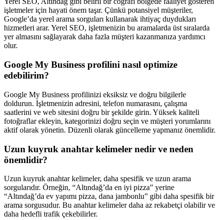
Yerel SEO, Altındağ gibi belirli bir coğrafi bölgede faaliyet gösteren
işletmeler için hayati önem taşır. Çünkü potansiyel müşteriler,
Google’da yerel arama sorguları kullanarak ihtiyaç duydukları
hizmetleri arar. Yerel SEO, işletmenizin bu aramalarda üst sıralarda
yer almasını sağlayarak daha fazla müşteri kazanmanıza yardımcı
olur.
Google My Business profilini nasıl optimize
edebilirim?
Google My Business profilinizi eksiksiz ve doğru bilgilerle
doldurun. İşletmenizin adresini, telefon numarasını, çalışma
saatlerini ve web sitesini doğru bir şekilde girin. Yüksek kaliteli
fotoğraflar ekleyin, kategorinizi doğru seçin ve müşteri yorumlarını
aktif olarak yönetin. Düzenli olarak güncelleme yapmanız önemlidir.
Uzun kuyruk anahtar kelimeler nedir ve neden
önemlidir?
Uzun kuyruk anahtar kelimeler, daha spesifik ve uzun arama
sorgularıdır. Örneğin, “Altındağ’da en iyi pizza” yerine
“Altındağ’da ev yapımı pizza, dana jambonlu” gibi daha spesifik bir
arama sorgusudur. Bu anahtar kelimeler daha az rekabetçi olabilir ve
daha hedefli trafik çekebilirler.