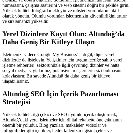
numarasını, çalışma saatlerini ve web sitesini doğru bir şekilde girin.
Yüksek kaliteli fotoğraflar ekleyin ve müşteri yorumlarını aktif
olarak yönetin. Olumlu yorumlar, işletmenizin güvenilirliğini artırır
ve sıralamanızı yükseltir.
Yerel Dizinlere Kayıt Olun: Altındağ’da
Daha Geniş Bir Kitleye Ulaşın
İşletmenizi sadece Google My Business’ta değil, diğer yerel
dizinlerde de listeleyin. Yetişkinler için uygun içeriğe sahip yerel
işletme rehberleri, sektörünüzle ilgili çevrimiçi dizinler ve hatta
sosyal medya sayfalarınız, potansiyel müşterilerin sizi bulmasını
kolaylaştırır. Bu sayede Altındağ’da daha geniş bir kitleye
ulaşabilirsiniz.
Altındağ SEO İçin İçerik Pazarlaması
Stratejisi
Yüksek kaliteli, ilgi çekici ve SEO uyumlu içerik oluşturmak,
Altındağ’daki yerel işletmeler için dijital rekabette öne çıkmanın
önemli bir yoludur. Blog yazıları, makaleler, videolar ve
infografikler gibi içerikler, hedef kitlenizin ilgisini çeker ve